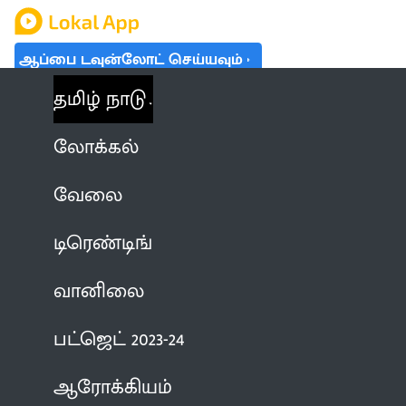
ஆப்பை டவுன்லோட் செய்யவும்
தமிழ் நாடு
லோக்கல்
வேலை
டிரெண்டிங்
வானிலை
பட்ஜெட் 2023-24
ஆரோக்கியம்