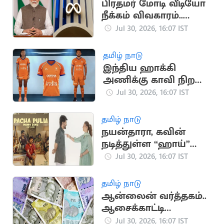
பிரதமர் மோடி வீடியோ
நீக்கம் விவகாரம்..
மெட்டாவுக்கு மீண்டும்
Jul 30, 2026, 16:07 IST
சம்மன்
தமிழ் நாடு
இந்திய ஹாக்கி
அணிக்கு காவி நிற
ஜெர்சி
Jul 30, 2026, 16:07 IST
தமிழ் நாடு
நயன்தாரா, கவின்
நடித்துள்ள “ஹாய்”
படத்தின் 3வது
Jul 30, 2026, 16:07 IST
பாடலின் புரோமோ
வெளியீடு
தமிழ் நாடு
ஆன்லைன் வர்த்தகம்..
ஆசைக்காட்டி
ஆசிரியரிடம் ரூ.57
Jul 30, 2026, 16:07 IST