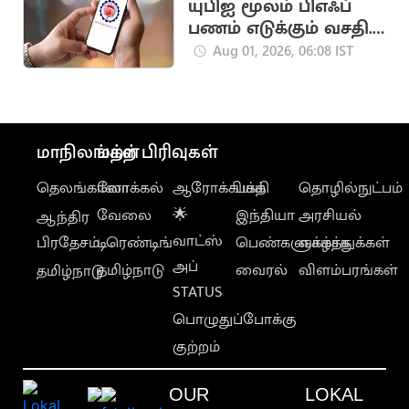
யுபிஐ மூலம் பிஎஃப்
பணம் எடுக்கும் வசதி..
இம்மாதம் அறிமுகமாக
Aug 01, 2026, 06:08 IST
வாய்ப்பு
மாநிலங்கள்
மற்ற பிரிவுகள்
தெலங்கானா
லோக்கல்
ஆரோக்கியம்
பக்தி
தொழில்நுட்பம்
வேலை
🌟
இந்தியா
அரசியல்
ஆந்திர
வாட்ஸ்
பிரதேசம்
டிரெண்டிங்
பெண்களுக்காக
வாழ்த்துக்கள்
அப்
தமிழ்நாடு
வைரல்
விளம்பரங்கள்
தமிழ்நாடு
STATUS
பொழுதுப்போக்கு
குற்றம்
OUR
LOKAL