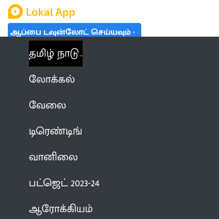
ஆப்பை டவுன்லோட் செய்யவும்
தமிழ் நாடு
லோக்கல்
வேலை
டிரெண்டிங்
வானிலை
பட்ஜெட் 2023-24
ஆரோக்கியம்