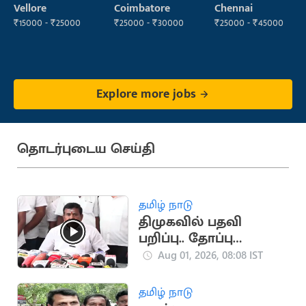
Labour
Operator
Vellore
Coimbatore
Chennai
₹15000 - ₹25000
₹25000 - ₹30000
₹25000 - ₹45000
Explore more jobs
தொடர்புடைய செய்தி
தமிழ் நாடு
திமுகவில் பதவி
பறிப்பு.. தோப்பு
வெங்கடாசலம்
Aug 01, 2026, 08:08 IST
பரபரப்பு பேட்டி
தமிழ் நாடு