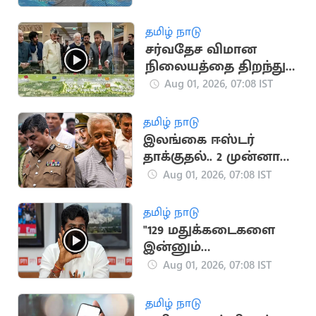
தமிழ் நாடு
சர்வதேச விமான
நிலையத்தை திறந்து
வைத்த பிரதமர்
Aug 01, 2026, 07:08 IST
தமிழ் நாடு
இலங்கை ஈஸ்டர்
தாக்குதல்.. 2 முன்னாள்
அதிகாரிகளுக்கு
Aug 01, 2026, 07:08 IST
மரண தண்டனை
தமிழ் நாடு
"129 மதுக்கடைகளை
இன்னும்
மூடவில்லை”.. தவெக
Aug 01, 2026, 07:08 IST
மீது அண்ணாமலை
குற்றச்சாட்டு
தமிழ் நாடு