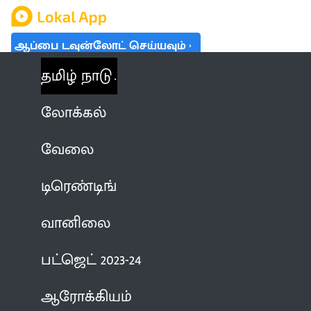
ஆப்பை டவுன்லோட் செய்யவும்
தமிழ் நாடு
லோக்கல்
வேலை
டிரெண்டிங்
வானிலை
பட்ஜெட் 2023-24
ஆரோக்கியம்