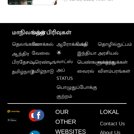
அனுமதி
மாநிலங்கள்
மற்ற பிரிவுகள்
தெலங்கானா
லோக்கல்
ஆரோக்கியம்
பக்தி
தொழில்நுட்பம்
வேலை
🌟
இந்தியா
அரசியல்
ஆந்திர
வாட்ஸ்
பிரதேசம்
டிரெண்டிங்
பெண்களுக்காக
வாழ்த்துக்கள்
அப்
தமிழ்நாடு
வைரல்
விளம்பரங்கள்
தமிழ்நாடு
STATUS
பொழுதுப்போக்கு
குற்றம்
OUR
LOKAL
OTHER
Contact Us
WEBSITES
About Us