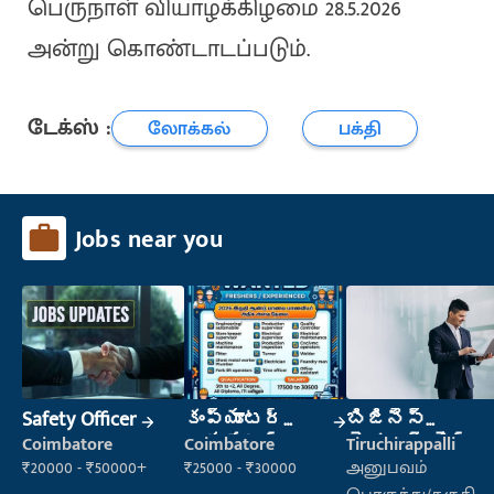
பெருநாள் வியாழக்கிழமை 28.5.2026
அன்று கொண்டாடப்படும்.
டேக்ஸ் :
லோக்கல்
பக்தி
Jobs near you
Safety Officer
కంప్యూటర్
బిజినెస్
ఆపరేటర్
డెవలప్ మెంట్
Coimbatore
Coimbatore
Tiruchirappalli
మేనేజర్
₹20000 - ₹50000+
₹25000 - ₹30000
அனுபவம்