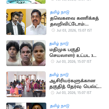
ஒழிப்புத்துறை அதிரடி
தமிழ் நாடு
தவெகவை கணிக்கத்
தவறிவிட்டோம்:
எடப்பாடி பழனிசாமி
Jul 03, 2026, 15:07 IST
வேதனை
தமிழ் நாடு
மதிமுக பகுதி
செயலாளர் உட்பட 3
பேர் கைது
Jul 03, 2026, 15:07 IST
தமிழ் நாடு
ஆசிரியர்களுக்கான
தகுதித் தேர்வு: பெல்ட்,
ஷூ அணிந்து வர
Jul 03, 2026, 15:07 IST
தடை
தமிழ் நாடு