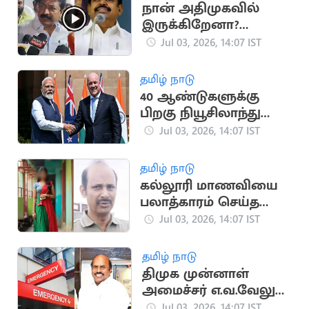
நான் அதிமுகவில்
இருக்கிறேனா?
இல்லையா எனக்கே
Jul 03, 2026, 14:07 IST
தெரியவில்லை -
சி.வி.சண்முகம்
தமிழ் நாடு
40 ஆண்டுகளுக்கு
பிறகு நியூசிலாந்து
செல்லும் இந்திய
Jul 03, 2026, 14:07 IST
பிரதமர்
தமிழ் நாடு
கல்லூரி மாணவியை
பலாத்காரம் செய்த
பேராசிரியர்
Jul 03, 2026, 14:07 IST
தமிழ் நாடு
திமுக முன்னாள்
அமைச்சர் எ.வ.வேலு
மருத்துவமனையில்
Jul 03, 2026, 14:07 IST