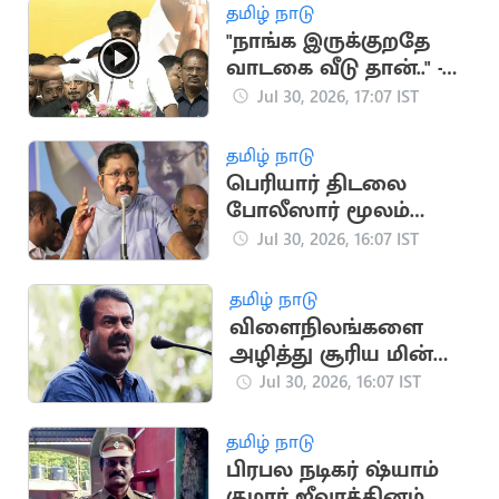
தமிழ் நாடு
"நாங்க இருக்குறதே
வாடகை வீடு தான்.." -
அமைச்சர் ரமேஷ்
Jul 30, 2026, 17:07 IST
தமிழ் நாடு
பெரியார் திடலை
போலீஸார் மூலம்
முடக்குவதா? - டிடிவி
Jul 30, 2026, 16:07 IST
தினகரன் கண்டனம்
தமிழ் நாடு
விளைநிலங்களை
அழித்து சூரிய மின்
உற்பத்தி.. சீமான்
Jul 30, 2026, 16:07 IST
கண்டனம்
தமிழ் நாடு
பிரபல நடிகர் ஷ்யாம்
குமார் ஜீவரத்தினம்