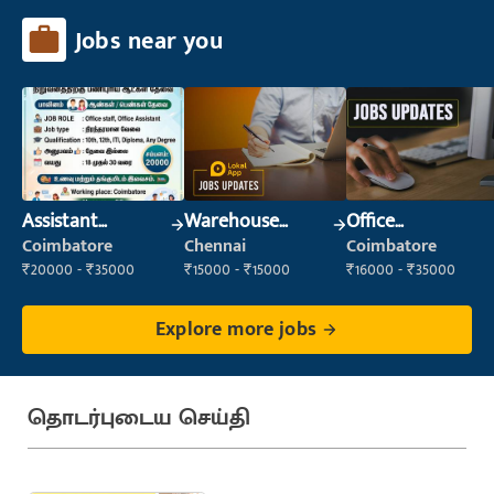
Jobs near you
Assistant
Warehouse
Office
Manager
Supervisor
Administrator
Coimbatore
Chennai
Coimbatore
(Warehouse &
₹20000 - ₹35000
₹15000 - ₹15000
₹16000 - ₹35000
Fulfillment)
Explore more jobs
தொடர்புடைய செய்தி