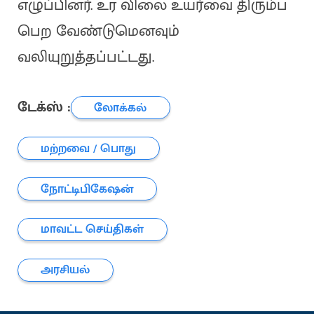
எழுப்பினர். உர விலை உயர்வை திரும்ப
பெற வேண்டுமெனவும்
வலியுறுத்தப்பட்டது.
டேக்ஸ் :
லோக்கல்
மற்றவை / பொது
நோட்டிபிகேஷன்
மாவட்ட செய்திகள்
அரசியல்