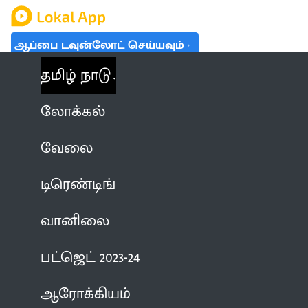
ஆப்பை டவுன்லோட் செய்யவும்
தமிழ் நாடு
லோக்கல்
வேலை
டிரெண்டிங்
வானிலை
பட்ஜெட் 2023-24
ஆரோக்கியம்