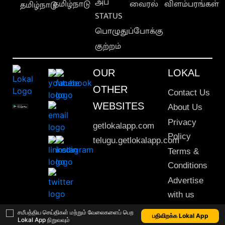
அப்
தமிழ்நாடு
வைரல்
விளம்பரங்கள்
தமிழ்நாடு
STATUS
பொழுதுப்போக்கு
குற்றம்
OUR
LOKAL
OTHER
Contact Us
WEBSITES
About Us
Privacy
getlokalapp.com
Policy
telugu.getlokalapp.com
Terms &
Conditions
Advertise
with us
Sitemap
சமீபத்திய செய்திகள் மற்றும் வேலைகளைப் பெற
பதிவிறக்க Lokal App
Lokal App நிறுவவும்
This material may not be published, transmitted, rewritten or redistributed. © 2020 Lokal App. All rights reserved.