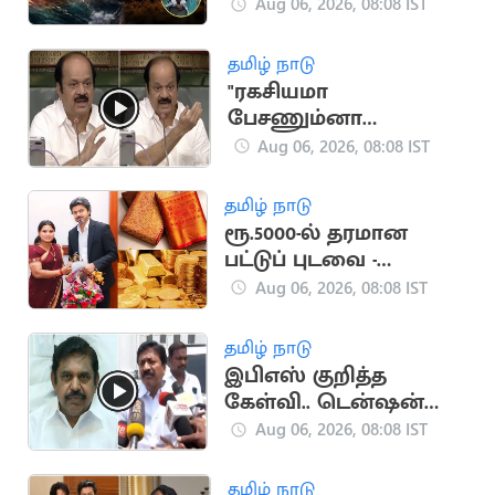
கோடி ஒதுக்கீடு
Aug 06, 2026, 08:08 IST
தமிழ் நாடு
"ரகசியமா
பேசணும்னா
அமைதியா பேசுங்க"..
Aug 06, 2026, 08:08 IST
எதிர்க்கட்சியினருக்கு
சபாநாயகர் அறிவுரை
தமிழ் நாடு
ரூ.5000-ல் தரமான
பட்டுப் புடவை -
அமைச்சர் அறிவிப்பு
Aug 06, 2026, 08:08 IST
தமிழ் நாடு
இபிஎஸ் குறித்த
கேள்வி.. டென்ஷன்
ஆன சி.வி.சண்முகம்
Aug 06, 2026, 08:08 IST
தமிழ் நாடு