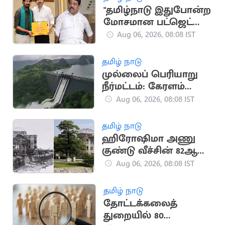
"தமிழ்நாடு இதுபோன்ற
மோசமான பட்ஜெட்டை
பார்த்ததில்லை"..
Aug 06, 2026, 08:08 IST
நயினார் காட்டம்
தமிழ் நாடு
முல்லைப் பெரியாறு
நீர்மட்டம்: கேரளம்
அமைச்சர் எச்சரிக்கை
Aug 06, 2026, 08:08 IST
தமிழ் நாடு
ஹிரோஷிமா அணு
குண்டு வீச்சின் 82ஆம்
ஆண்டு நினைவு
Aug 06, 2026, 08:08 IST
தினம் இன்று!
தமிழ் நாடு
தோட்டக்கலைத்
துறையில் 80