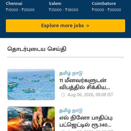
Executive (Retail
Operator
Chennai
Salem
Coimbatore
Sales)
₹15000 - ₹25000
₹25000 - ₹38000
₹15000 - ₹30000
Explore more jobs
தொடர்புடைய செய்தி
தமிழ் நாடு
11 மீனவர்களுடன்
விபத்தில் சிக்கிய
இந்திய மீனவர்களின்
Aug 06, 2026, 09:08 IST
படகு
தமிழ் நாடு
எல் நினோ பாதிப்பு:
பட்ஜெட்டில் ரூ.340