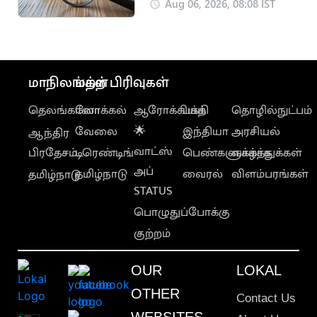
காலிப்பணியிடங்கள்
Aug 06, 2026, 08:08 IST
அறிவிப்பு
மாநிலங்கள்
மற்ற பிரிவுகள்
தெலங்கானா
லோக்கல்
ஆரோக்கியம்
பக்தி
தொழில்நுட்பம்
வேலை
🌟
இந்தியா
அரசியல்
ஆந்திர
வாட்ஸ்
பிரதேசம்
டிரெண்டிங்
பெண்களுக்காக
வாழ்த்துக்கள்
அப்
தமிழ்நாடு
வைரல்
விளம்பரங்கள்
தமிழ்நாடு
STATUS
பொழுதுப்போக்கு
குற்றம்
OUR
LOKAL
OTHER
Contact Us