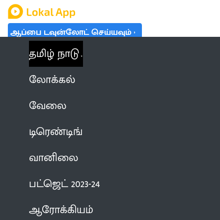
ஆப்பை டவுன்லோட் செய்யவும்
தமிழ் நாடு
லோக்கல்
வேலை
டிரெண்டிங்
வானிலை
பட்ஜெட் 2023-24
ஆரோக்கியம்