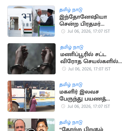
பிரான்சிஸ்கோ
தமிழ் நாடு
இந்தோனேஷியா
சென்ற பிரதமர்
மோடிக்கு உற்சாக
Jul 06, 2026, 17:07 IST
வரவேற்பு
தமிழ் நாடு
மணிப்பூரில் சட்ட
விரோத செயல்களில்
ஈடுபட்ட 4
Jul 06, 2026, 17:07 IST
பயங்கரவாதிகள் கைது
தமிழ் நாடு
மகளிர் இலவச
பேருந்து பயணத்
திட்டத்தை எதிர்த்து
Jul 06, 2026, 17:07 IST
தனியார் பேருந்துகள்
ஸ்டிரைக்
தமிழ் நாடு
“தோற்ற பிறகும்