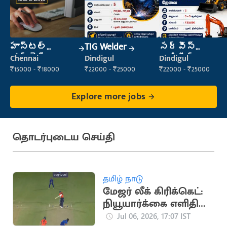
హాస్టల్
TIG Welder
సర్వీస్
వార్డెన్
ఇంజినీర్
Chennai
Dindigul
Dindigul
₹15000 - ₹18000
₹22000 - ₹25000
₹22000 - ₹25000
Explore more jobs
தொடர்புடைய செய்தி
தமிழ் நாடு
மேஜர் லீக் கிரிக்கெட்:
நியூயார்க்கை எளிதில்
வீழ்த்திய சான்
Jul 06, 2026, 17:07 IST