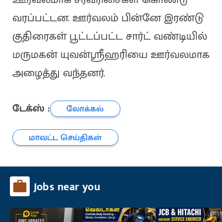
வரப்பட்டன. ஊர்வலம் பின்னே இரண்டு
குதிரைகள் பூட்டப்பட்ட சார்ட் வண்டியில்
மருமகன் யுவன்ஸ்ரீஹரியை ஊர்வலமாக
அழைத்து வந்தனர்.
டேக்ஸ் :
லோக்கல்
மாவட்ட செய்திகள்
Jobs near you