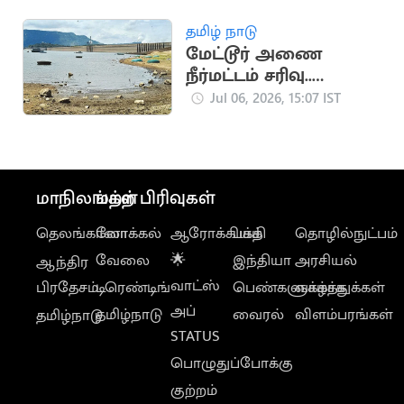
பாடலுக்கு நடனம்
தமிழ் நாடு
மேட்டூர் அணை
நீர்மட்டம் சரிவு..
டெல்டா விவசாயிகள்
Jul 06, 2026, 15:07 IST
கவலை
மாநிலங்கள்
மற்ற பிரிவுகள்
தெலங்கானா
லோக்கல்
ஆரோக்கியம்
பக்தி
தொழில்நுட்பம்
வேலை
🌟
இந்தியா
அரசியல்
ஆந்திர
வாட்ஸ்
பிரதேசம்
டிரெண்டிங்
பெண்களுக்காக
வாழ்த்துக்கள்
அப்
தமிழ்நாடு
வைரல்
விளம்பரங்கள்
தமிழ்நாடு
STATUS
பொழுதுப்போக்கு
குற்றம்