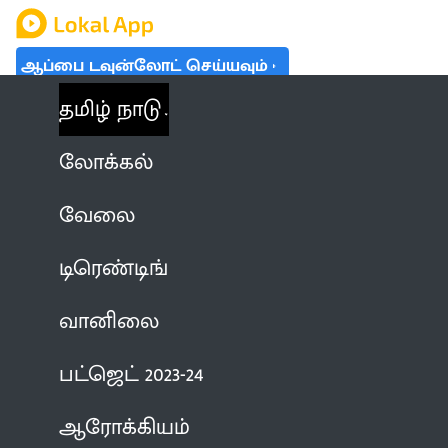
ஆப்பை டவுன்லோட் செய்யவும்
தமிழ் நாடு
லோக்கல்
வேலை
டிரெண்டிங்
வானிலை
பட்ஜெட் 2023-24
ஆரோக்கியம்