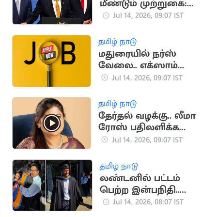
மீண்டும் முற்றுகை:
டிரம்ப் அறிவிப்பால்
Jul 14, 2026, 09:07 IST
பதற்றம்
தமிழ் நாடு
மதுரையில் நர்ஸ்
வேலை.. எக்ஸாம்
கிடையாது
Jul 14, 2026, 09:07 IST
தமிழ் நாடு
தேர்தல் வழக்கு.. லீமா
ரோஸ் பதிலளிக்க
உத்தரவு
Jul 14, 2026, 09:07 IST
தமிழ் நாடு
லண்டனில் பட்டம்
பெற்ற இன்பநிதி..
கட்டியணைத்து
Jul 14, 2026, 08:07 IST
வாழ்த்திய