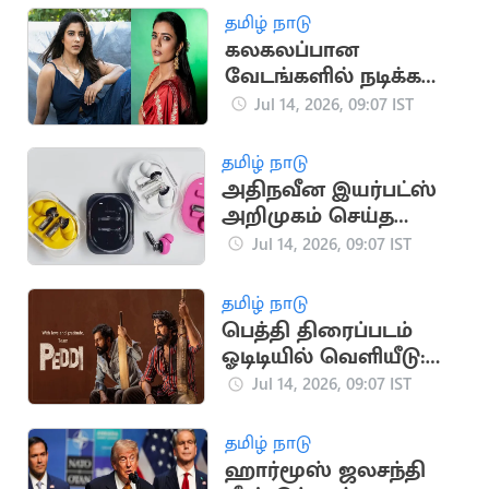
டக்கெட்
தமிழ் நாடு
கலகலப்பான
வேடங்களில் நடிக்க
ஆசை -ஐஸ்வர்யா
Jul 14, 2026, 09:07 IST
ராஜேஷ்
தமிழ் நாடு
அதிநவீன இயர்பட்ஸ்
அறிமுகம் செய்த
நத்திங்!
Jul 14, 2026, 09:07 IST
தமிழ் நாடு
பெத்தி திரைப்படம்
ஓடிடியில் வெளியீடு:
இயக்குநர் புச்சி பாபு
Jul 14, 2026, 09:07 IST
சானா நெகிழ்ச்சி
தமிழ் நாடு
ஹார்மூஸ் ஜலசந்தி