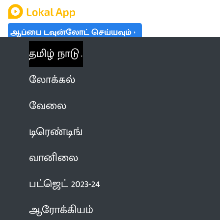
ஆப்பை டவுன்லோட் செய்யவும்
தமிழ் நாடு
லோக்கல்
வேலை
டிரெண்டிங்
வானிலை
பட்ஜெட் 2023-24
ஆரோக்கியம்