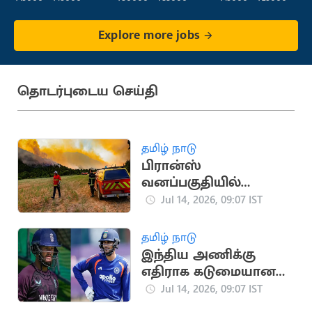
Service)
Explore more jobs
தொடர்புடைய செய்தி
தமிழ் நாடு
பிரான்ஸ்
வனப்பகுதியில்
காட்டுத்தீ: 3,250 ஏக்கர்
Jul 14, 2026, 09:07 IST
நிலம் சேதம்
தமிழ் நாடு
இந்திய அணிக்கு
எதிராக கடுமையான
சவால்
Jul 14, 2026, 09:07 IST
காத்திருக்கிறது: பென்