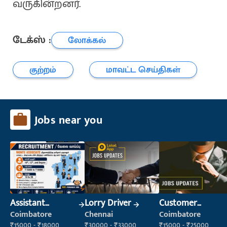
வருகின்றனர்.
டேக்ஸ் :
லோக்கல்
குற்றம்
மாவட்ட செய்திகள்
Jobs near you
Assistant
Lorry Driver
Customer
Manager
Service Executive
Coimbatore
Chennai
Coimbatore
(Customer
₹15000 - ₹18000
₹30000 - ₹33000
₹15000 - ₹25000