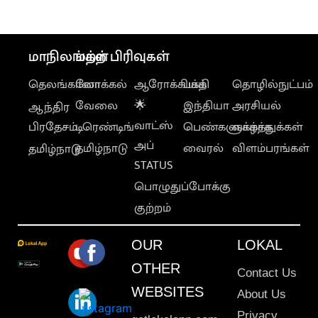
மு.க.ஸ்டாலின்
மாநிலங்கள்
மற்ற பிரிவுகள்
தெலங்கானா
லோக்கல்
ஆரோக்கியம்
பக்தி
தொழில்நுட்பம்
வேலை
🌟
இந்தியா
அரசியல்
ஆந்திர
வாட்ஸ்
பிரதேசம்
டிரெண்டிங்
பெண்களுக்காக
வாழ்த்துக்கள்
அப்
தமிழ்நாடு
வைரல்
விளம்பரங்கள்
தமிழ்நாடு
STATUS
பொழுதுப்போக்கு
குற்றம்
OUR
LOKAL
OTHER
Contact Us
WEBSITES
About Us
Privacy