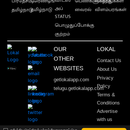
வாட்ஸ்
பிரதேசம்
டிரெண்டிங்
பெண்களுக்காக
வாழ்த்துக்கள்
அப்
தமிழ்நாடு
வைரல்
விளம்பரங்கள்
தமிழ்நாடு
STATUS
பொழுதுப்போக்கு
குற்றம்
OUR
LOKAL
OTHER
Contact Us
WEBSITES
About Us
Privacy
getlokalapp.com
Policy
telugu.getlokalapp.com
Terms &
Conditions
Advertise
with us
Sitemap
சமீபத்திய செய்திகள் மற்றும் வேலைகளைப் பெற