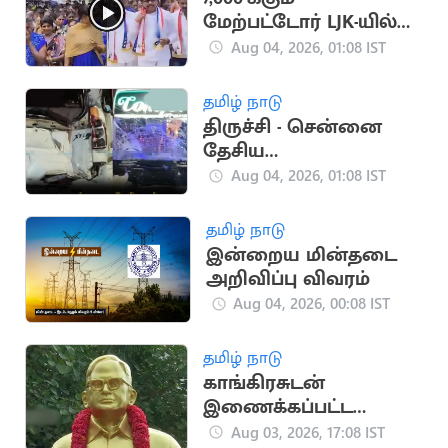
மேற்பட்டோர் LJK-யில்
இணைந்தனர்
Aug 04, 2026, 01:08 IST
தமிழ் நாடு
திருச்சி - சென்னை
தேசிய
நெடுஞ்சாலையில்
Aug 04, 2026, 01:08 IST
கோர விபத்து: 3 பேர்
பலி
தமிழ் நாடு
இன்றைய மின்தடை
அறிவிப்பு விவரம்
Aug 04, 2026, 00:08 IST
தமிழ் நாடு
காங்கிரசுடன்
இணைக்கப்பட்ட
தமிழ்நாடு
Aug 03, 2026, 17:08 IST