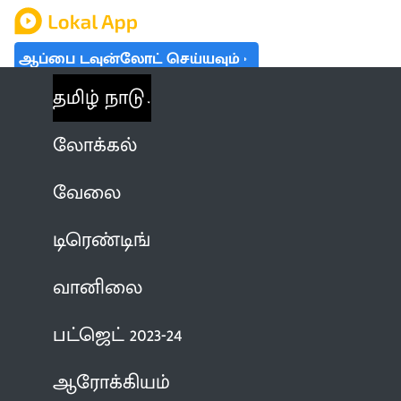
ஆப்பை டவுன்லோட் செய்யவும்
தமிழ் நாடு
லோக்கல்
வேலை
டிரெண்டிங்
வானிலை
பட்ஜெட் 2023-24
ஆரோக்கியம்