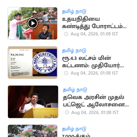
தமிழ் நாடு
உதயநிதியை
கண்டித்து போராட்டம்
நடத்த தவெக முடிவு!
Aug 04, 2026, 01:08 IST
தமிழ் நாடு
ரூ.4.3 லட்சம் மின்
கட்டணம்: முதியோர்
இல்ல நிர்வாகிகளுக்கு
Aug 04, 2026, 01:08 IST
அதிர்ச்சி
தமிழ் நாடு
தவெக அரசின் முதல்
பட்ஜெட் ஆலோசனைக்
கூட்டம்
Aug 04, 2026, 01:08 IST
தமிழ் நாடு
7,000-க்கும்