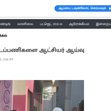
ஆப்பை டவுன்லோட் செய்யவும்
ெண்டிங்
வானிலை
பட்ஜெட் 2023-24
ஆரோக்கியம்
இன்றைய 
க்கல்
திட்டப்பணிகளை ஆட்சியர் ஆய்வு
5, 12:06 IST