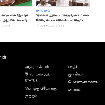
தமிழ் நாடு
ிஸ்கஷனில் இருந்த
"தவெக அரசு 2 மாதத்தில் ₹20,000
ம்.ஆர்.கே.பன்னீர்
கோடி கடன் வாங்கியுள்ளது" -
கே.என்.நேரு
, 07:08 IST
Aug 07, 2026, 07:08 IST
கள்
ஆரோக்கியம்
பக்தி
🌟 வாட்ஸ் அப்
இந்தியா
STATUS
பெண்களுக்காக
பொழுதுப்போக்கு
வைரல்
குற்றம்