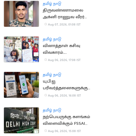
தமிழ் நாடு
திருவண்ணாமலை
அக்னி ராணுவ வீரர்
லடாக்கில் உயிரிழப்பு
Aug 07, 2026, 01:08 IST
தமிழ் நாடு
வினாத்தாள் கசிவு
விவகாரம்..
ஜார்க்கண்டில் 13-வது
Aug 06, 2026, 17:08 IST
நாளாக மாணவர்கள்
உண்ணாவிரதம்
தமிழ் நாடு
யு.பி.ஐ.
பரிவர்த்தனைகளுக்கு
மீண்டும் கட்டணம்?
Aug 06, 2026, 16:08 IST
தமிழ் நாடு
நற்பெயருக்கு களங்கம்
விளைவிக்கும் FSSAI
உத்தரவு: டாபர்
Aug 06, 2026, 15:08 IST