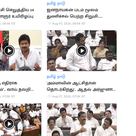
தமிழ் நாடு
 செலுத்திய 24
ஜனநாயகன் படம் மூலம்
ர் உயிரிழப்பு
துணிச்சல் பெற்ற சிறுமி..
பாலியல் தொல்லை குறித்து
, 08:08 IST
Aug 07, 2026, 08:08 IST
புகார்
தமிழ் நாடு
ு எதிராக
'அம்மாவின் ஆட்சிதான்
ம்’.. வாய் தவறி
தொடர்கிறது'.. ஆதவ் அர்ஜுனா
ஷம்
தடாலடி
, 07:08 IST
Aug 07, 2026, 07:08 IST