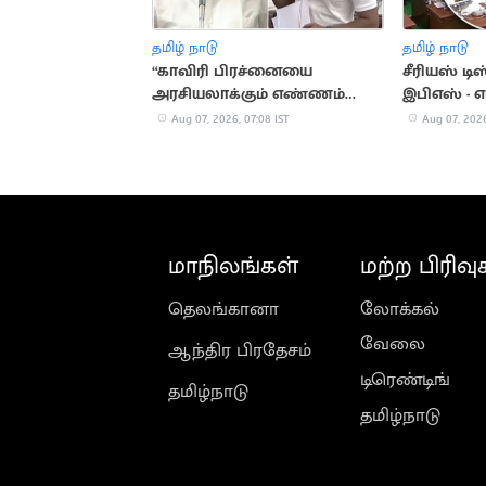
தமிழ் நாடு
தமிழ் நாடு
“காவிரி பிரச்னையை
சீரியஸ் ட
அரசியலாக்கும் எண்ணம்
இபிஎஸ் - எ
இல்லை”.. விஜய்
செல்வம்
Aug 07, 2026, 07:08 IST
Aug 07, 2026
மாநிலங்கள்
மற்ற பிரிவு
தெலங்கானா
லோக்கல்
வேலை
ஆந்திர பிரதேசம்
டிரெண்டிங்
தமிழ்நாடு
தமிழ்நாடு