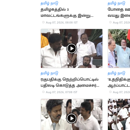
தமிழ் நாடு
தமிழ் நாடு
தமிழகத்தில் 3
போதை ஊசி
மாவட்டங்களுக்கு இன்று
வயது இளைஞ
கனமழை எச்சரிக்கை
Aug 07, 2026, 08:08 IST
Aug 07, 2026
தமிழ் நாடு
தமிழ் நாடு
ரகுபதிக்கு நெற்றிப்பொட்டில்
‘உதநிதிக்க
பதிலடி கொடுத்த அமைச்சர்
ஆர்ப்பாட்ட
ராஜ்மோகன்
திமுக கோ
Aug 07, 2026, 07:08 IST
Aug 07, 2026