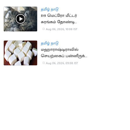
நிறுவனம் வழக்கு
தமிழ் நாடு
819 மெட்ரோ மீட்டர்
சுரங்கம் தோண்டி
நீலகிரி இயந்திரம்
Aug 06, 2026, 10:08 IST
சாதனை
தமிழ் நாடு
மஹாராஷ்டிராவில்
செயற்கைப் பன்னீருக்கு
ஓராண்டு தடை
Aug 06, 2026, 09:08 IST