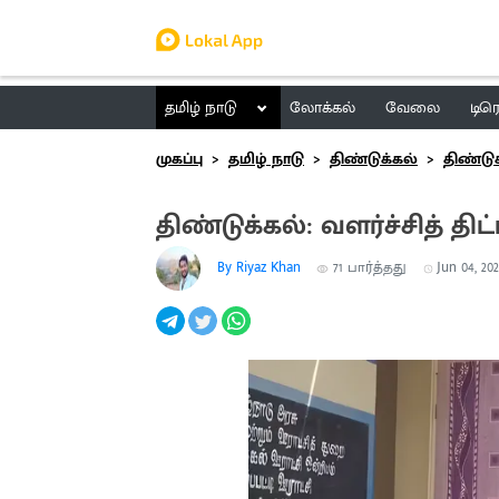
தமிழ் நாடு
லோக்கல்
வேலை
டிர
முகப்பு
தமிழ் நாடு
திண்டுக்கல்
திண்டு
திண்டுக்கல்: வளர்ச்சித் 
By Riyaz Khan
71
பார்த்தது
Jun 04, 202