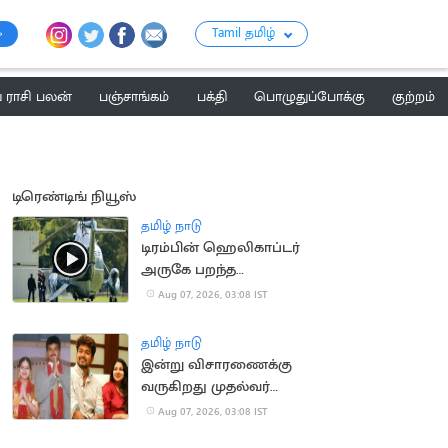
Tamil தமிழ்
ராசி பலன்
பஞ்சாங்கம்
பக்தி
பொழுதுப்போக்கு
குற்றம்
டிரெண்டிங் நியூஸ்
தமிழ் நாடு
டிரம்பின் ஹெலிகாப்டர்
அருகே பறந்த
பயணிகள் விமானம்
Aug 07, 2026, 03:08 IST
தமிழ் நாடு
இன்று விசாரணைக்கு
வருகிறது முதல்வர்
விஜய் விவாகரத்து
Aug 07, 2026, 03:08 IST
வழக்கு