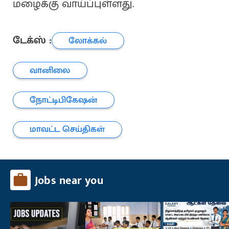
மழைக்கு வாய்ப்புள்ளது.
டேக்ஸ் :
லோக்கல்
வானிலை
நோட்டிபிகேஷன்
மாவட்ட செய்திகள்
Jobs near you