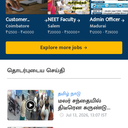
Customer
NEET Faculty
Admin Officer
Support Officer
Coimbatore
Salem
Madurai
₹12500 - ₹40000
₹20000 - ₹50000+
₹12000 - ₹29000
Explore more jobs
தொடர்புடைய செய்தி
தமிழ் நாடு
மலர் சந்தையில்
திடீரென சுருண்டு
விழுந்து பலியான
Jul 13, 2026, 13:07 IST
பூக்கடை உரிமையாளர்