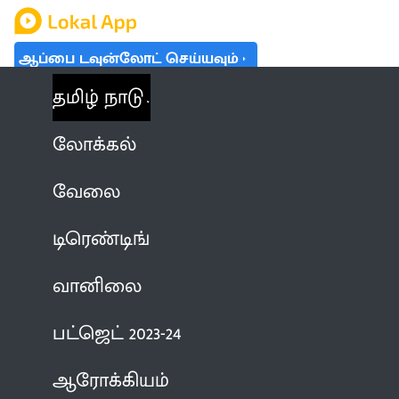
ஆப்பை டவுன்லோட் செய்யவும்
தமிழ் நாடு
லோக்கல்
வேலை
டிரெண்டிங்
வானிலை
பட்ஜெட் 2023-24
ஆரோக்கியம்