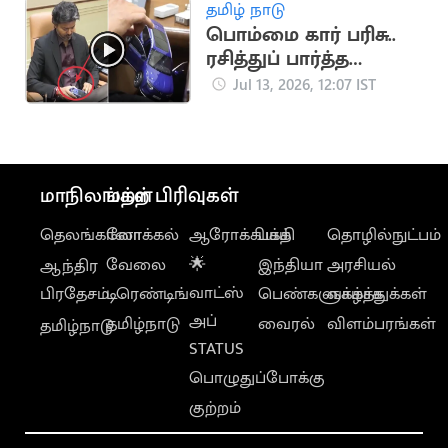
தமிழ் நாடு
பொம்மை கார் பரிசு..
ரசித்துப் பார்த்த
முதலமைச்சர் விஜய்
Jul 13, 2026, 12:07 IST
மாநிலங்கள்
மற்ற பிரிவுகள்
தெலங்கானா
லோக்கல்
ஆரோக்கியம்
பக்தி
தொழில்நுட்பம்
வேலை
🌟
இந்தியா
அரசியல்
ஆந்திர
வாட்ஸ்
பிரதேசம்
டிரெண்டிங்
பெண்களுக்காக
வாழ்த்துக்கள்
அப்
தமிழ்நாடு
வைரல்
விளம்பரங்கள்
தமிழ்நாடு
STATUS
பொழுதுப்போக்கு
குற்றம்