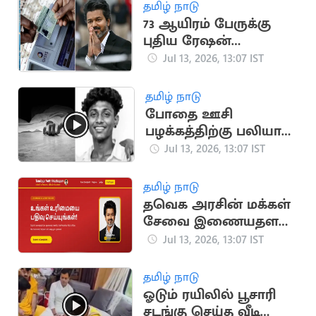
தமிழ் நாடு
73 ஆயிரம் பேருக்கு
புதிய ரேஷன்
அட்டைகள் வழங்கும்
Jul 13, 2026, 13:07 IST
தமிழக அரசு
தமிழ் நாடு
போதை ஊசி
பழக்கத்திற்கு பலியான
திருச்சி இளைஞர்:
Jul 13, 2026, 13:07 IST
போலீசார் விசாரணை
தமிழ் நாடு
தவெக அரசின் மக்கள்
சேவை இணையதளம்
தொடக்கம்
Jul 13, 2026, 13:07 IST
தமிழ் நாடு
ஓடும் ரயிலில் பூசாரி
சடங்கு செய்த வீடியோ: