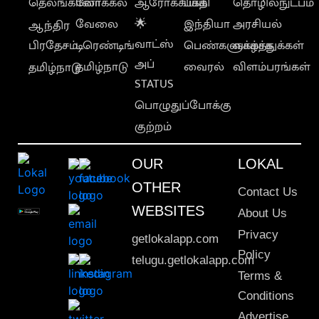
தெலங்கானா
லோக்கல்
ஆரோக்கியம்
பக்தி
தொழில்நுட்பம்
வேலை
🌟
இந்தியா
அரசியல்
ஆந்திர
வாட்ஸ்
பிரதேசம்
டிரெண்டிங்
பெண்களுக்காக
வாழ்த்துக்கள்
அப்
தமிழ்நாடு
வைரல்
விளம்பரங்கள்
தமிழ்நாடு
STATUS
பொழுதுப்போக்கு
குற்றம்
OUR
LOKAL
OTHER
Contact Us
WEBSITES
About Us
Privacy
getlokalapp.com
Policy
telugu.getlokalapp.com
Terms &
Conditions
Advertise