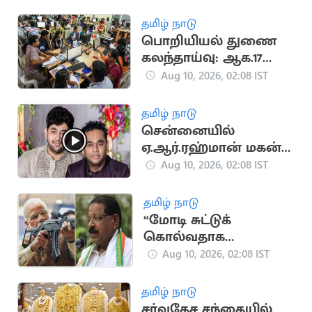
வேண்டும்: அமைச்சர்
விஸ்வநாதன்
தமிழ் நாடு
பொறியியல் துணை
கலந்தாய்வு: ஆக.17
முதல் 31 வரை
Aug 10, 2026, 02:08 IST
மாணவர்கள்
விண்ணப்பிக்கலாம்
தமிழ் நாடு
சென்னையில்
ஏ.ஆர்.ரஹ்மான் மகன்
கார் விபத்தில்
Aug 10, 2026, 02:08 IST
சிக்கியது
தமிழ் நாடு
“மோடி சுட்டுக்
கொல்வதாக
மிரட்டினாலும்
Aug 10, 2026, 02:08 IST
கேரளத்தில் வந்தே
மாதரம் பாடப்படாது”..
தமிழ் நாடு
காங். எம்.பி.
சர்வதேச சந்தையில்