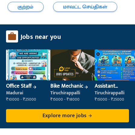
குற்றம்
மாவட்ட செய்திகள்
Jobs near you
Office Staff
Bike Mechanic
Assistant
Manager
Madurai
Tiruchirappalli
Tiruchirappalli
₹10000 - ₹25000
₹15000 - ₹18000
₹15000 - ₹25000
Explore more jobs