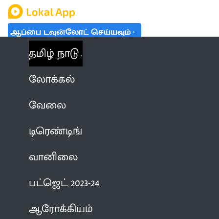
ஆப்பை டவுன்லோட் செய்யவும்
தமிழ் நாடு
லோக்கல்
வேலை
டிரெண்டிங்
வானிலை
பட்ஜெட் 2023-24
ஆரோக்கியம்