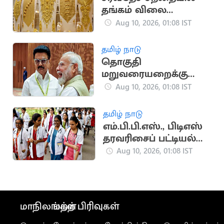
தங்கம் விலை
மளமளவென
Aug 10, 2026, 01:08 IST
குறைந்தது
தமிழ் நாடு
தொகுதி
மறுவரையறைக்கு
திமுக ஆதரவை பெற
Aug 10, 2026, 01:08 IST
பாஜக திட்டம்?
தமிழ் நாடு
எம்.பி.பி.எஸ்., பிடிஎஸ்
தரவரிசைப் பட்டியல்
இன்று வெளியீடு
Aug 10, 2026, 01:08 IST
மாநிலங்கள்
மற்ற பிரிவுகள்