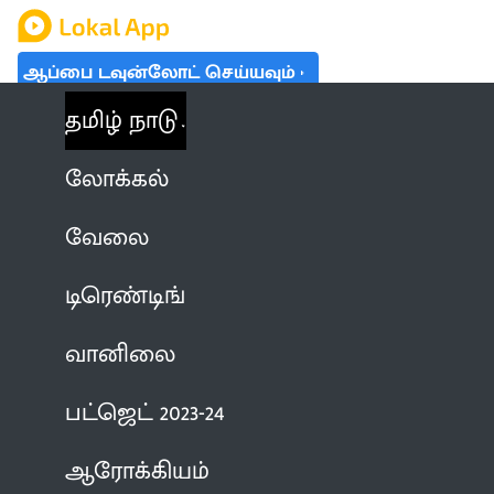
ஆப்பை டவுன்லோட் செய்யவும்
தமிழ் நாடு
லோக்கல்
வேலை
டிரெண்டிங்
வானிலை
பட்ஜெட் 2023-24
ஆரோக்கியம்