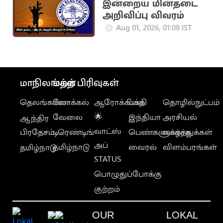
இன்றைய மின்தடை
அறிவிப்பு விவரம்
Aug 01, 2026, 01:08 IST
மாநிலங்கள்
மற்ற பிரிவுகள்
தெலங்கானா
லோக்கல்
ஆரோக்கியம்
பக்தி
தொழில்நுட்பம்
வேலை
🌟
இந்தியா
அரசியல்
ஆந்திர
வாட்ஸ்
பிரதேசம்
டிரெண்டிங்
பெண்களுக்காக
வாழ்த்துக்கள்
அப்
தமிழ்நாடு
வைரல்
விளம்பரங்கள்
தமிழ்நாடு
STATUS
பொழுதுப்போக்கு
குற்றம்
OUR
LOKAL