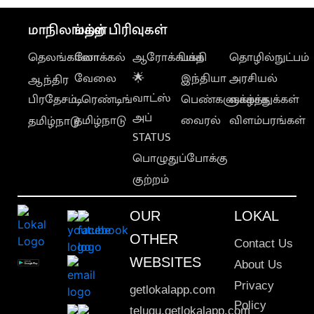
மாநிலங்கள்
மற்ற பிரிவுகள்
தெலங்கானா
லோக்கல்
ஆரோக்கியம்
பக்தி
தொழில்நுட்பம்
வேலை
🌟
இந்தியா
அரசியல்
ஆந்திர
வாட்ஸ்
பிரதேசம்
டிரெண்டிங்
பெண்களுக்காக
வாழ்த்துக்கள்
அப்
தமிழ்நாடு
வைரல்
விளம்பரங்கள்
தமிழ்நாடு
STATUS
பொழுதுப்போக்கு
குற்றம்
OUR
LOKAL
OTHER
Contact Us
WEBSITES
About Us
Privacy
getlokalapp.com
Policy
telugu.getlokalapp.com