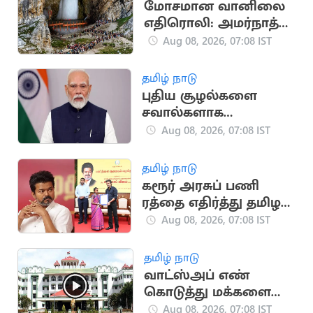
மோசமான வானிலை
எதிரொலி: அமர்நாத்
யாத்திரை
Aug 08, 2026, 07:08 IST
தற்காலிகமாக
நிறுத்தம்
தமிழ் நாடு
புதிய சூழல்களை
சவால்களாக
ஏற்றுக்கொள்பவர்களே
Aug 08, 2026, 07:08 IST
வெற்றி பெறுவார்கள்:
பிரதமர் மோடி
தமிழ் நாடு
கரூர் அரசுப் பணி
ரத்தை எதிர்த்து தமிழக
அரசு மேல்முறையீடு
Aug 08, 2026, 07:08 IST
தமிழ் நாடு
வாட்ஸ்அப் எண்
கொடுத்து மக்களை
ஏமாற்ற வேண்டாம்:
Aug 08, 2026, 07:08 IST