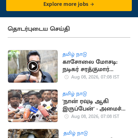
Explore more jobs
தொடர்புடைய செய்தி
தமிழ் நாடு
காசோலை மோசடி:
நடிகர் சரத்குமார்
நேரில் ஆஜராக
Aug 08, 2026, 07:08 IST
நீதிமன்றம் சம்மன்
தமிழ் நாடு
'நான் ரவுடி ஆகி
இருப்பேன்' - அமைச்சர்
ராஜ்மோகன்
Aug 08, 2026, 07:08 IST
தமிழ் நாடு