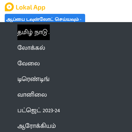
ஆப்பை டவுன்லோட் செய்யவும்
தமிழ் நாடு
லோக்கல்
வேலை
டிரெண்டிங்
வானிலை
பட்ஜெட் 2023-24
ஆரோக்கியம்