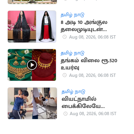
உயர்நீதிமன்றம்
கண்டனம்
தமிழ் நாடு
8 அடி 10 அங்குல
தலைமுடியுடன்
இந்திய பெண்
Aug 08, 2026, 06:08 IST
கின்னஸ் சாதனை
தமிழ் நாடு
தங்கம் விலை ரூ.520
உயர்வு
Aug 08, 2026, 06:08 IST
தமிழ் நாடு
வியட்நாமில்
பைக்கிலேயே
குழந்தை பெற்ற பெண்
Aug 08, 2026, 06:08 IST