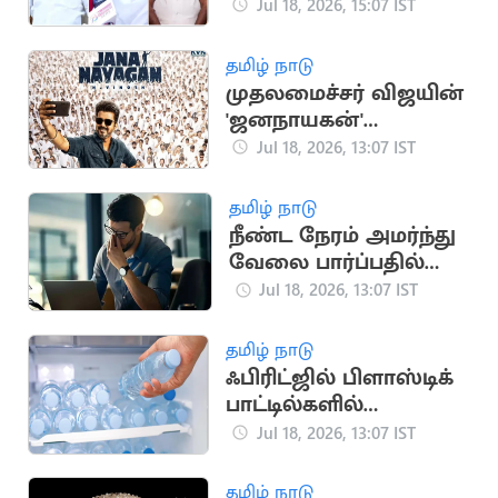
அமைச்சர் ராஜேந்திர
Jul 18, 2026, 15:07 IST
பாலாஜி விளக்கம்
தமிழ் நாடு
முதலமைச்சர் விஜயின்
'ஜனநாயகன்'
படத்திற்கான
Jul 18, 2026, 13:07 IST
முன்பதிவு
தொடங்கியது
தமிழ் நாடு
நீண்ட நேரம் அமர்ந்து
வேலை பார்ப்பதில்
மறைந்திருக்கும்
Jul 18, 2026, 13:07 IST
பேராபத்து
தமிழ் நாடு
ஃபிரிட்ஜில் பிளாஸ்டிக்
பாட்டில்களில்
தண்ணீர் வைத்து
Jul 18, 2026, 13:07 IST
குடிக்கிறீர்களா?
தமிழ் நாடு