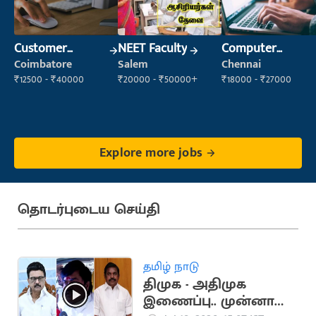
Customer
NEET Faculty
Computer
Support Officer
Operator
Coimbatore
Salem
Chennai
₹12500 - ₹40000
₹20000 - ₹50000+
₹18000 - ₹27000
Explore more jobs
தொடர்புடைய செய்தி
தமிழ் நாடு
திமுக - அதிமுக
இணைப்பு.. முன்னாள்