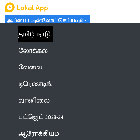
ஆப்பை டவுன்லோட் செய்யவும்
தமிழ் நாடு
லோக்கல்
வேலை
டிரெண்டிங்
வானிலை
பட்ஜெட் 2023-24
ஆரோக்கியம்