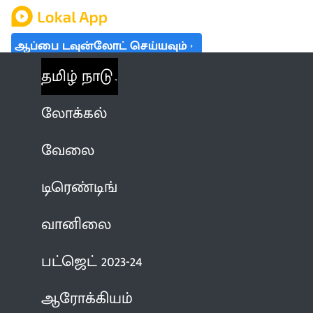
ஆப்பை டவுன்லோட் செய்யவும்
தமிழ் நாடு
லோக்கல்
வேலை
டிரெண்டிங்
வானிலை
பட்ஜெட் 2023-24
ஆரோக்கியம்