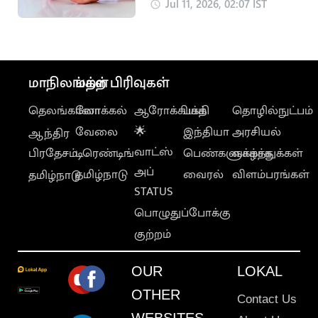
சர்க்கரை அளவு
Jul 11, 2026, 02:07 IST
அதிகரிக்குமா?
மாநிலங்கள்
மற்ற பிரிவுகள்
தெலங்கானா
லோக்கல்
ஆரோக்கியம்
பக்தி
தொழில்நுட்பம்
வேலை
🌟
இந்தியா
அரசியல்
ஆந்திர
வாட்ஸ்
பிரதேசம்
டிரெண்டிங்
பெண்களுக்காக
வாழ்த்துக்கள்
அப்
தமிழ்நாடு
வைரல்
விளம்பரங்கள்
தமிழ்நாடு
STATUS
பொழுதுப்போக்கு
குற்றம்
OUR
LOKAL
OTHER
Contact Us