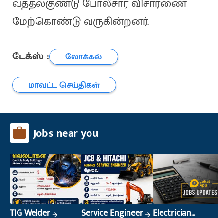
வத்தலகுண்டு போலீசார் விசாரணை
மேற்கொண்டு வருகின்றனர்.
டேக்ஸ் :
லோக்கல்
மாவட்ட செய்திகள்
Jobs near you
TIG Welder
Service Engineer
Electrician