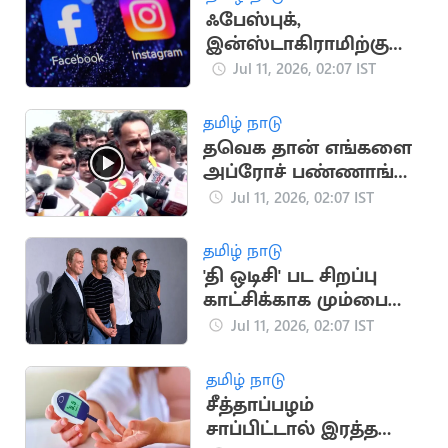
ஃபேஸ்புக்,
இன்ஸ்டாகிராமிற்கு
ஐரோப்பிய ஒன்றியம்
Jul 11, 2026, 02:07 IST
எச்சரிக்கை
தமிழ் நாடு
தவெக தான் எங்களை
அப்ரோச் பண்ணாங்க..
M.R.விஜயபாஸ்கர்
Jul 11, 2026, 02:07 IST
பரபரப்பு பேட்டி
தமிழ் நாடு
'தி ஒடிசி' பட சிறப்பு
காட்சிக்காக மும்பை
வந்த நோலன்
Jul 11, 2026, 02:07 IST
தமிழ் நாடு
சீத்தாப்பழம்
சாப்பிட்டால் இரத்த