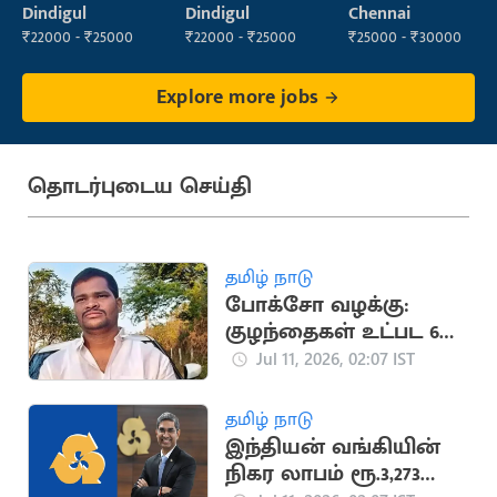
(Construction)
Dindigul
Dindigul
Chennai
₹22000 - ₹25000
₹22000 - ₹25000
₹25000 - ₹30000
Explore more jobs
தொடர்புடைய செய்தி
தமிழ் நாடு
போக்சோ வழக்கு:
குழந்தைகள் உட்பட 6
பேரை கொன்ற
Jul 11, 2026, 02:07 IST
கொடூரன்
தமிழ் நாடு
இந்தியன் வங்கியின்
நிகர லாபம் ரூ.3,273