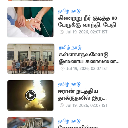
சுட்டுப்பிடிப்பு
தமிழ் நாடு
கிணற்று நீர் குடித்த 80
பேருக்கு வாந்தி, பேதி
Jul 19, 2026, 02:07 IST
தமிழ் நாடு
கள்ளகாதலனோடு
இணைய கணவனை
பாம்பை வைத்து
Jul 19, 2026, 02:07 IST
கொன்ற மனைவி
தமிழ் நாடு
ஈரான் நடத்திய
தாக்குதலில் இரு
அமெரிக்க வீரர்கள்
Jul 19, 2026, 02:07 IST
உயிரிழப்பு
தமிழ் நாடு