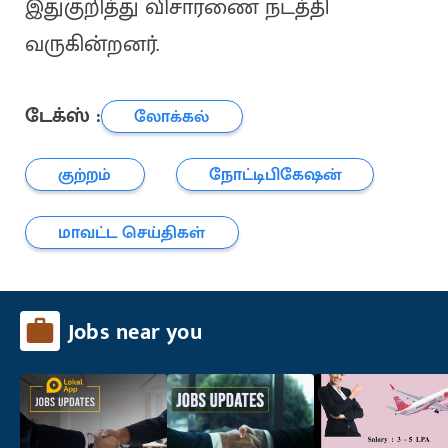
இதுகுறித்து விசாரணை நடத்தி
வருகின்றனர்.
டேக்ஸ் :
லோக்கல்
குற்றம்
நோட்டிபிகேஷன்
மாவட்ட செய்திகள்
Jobs near you