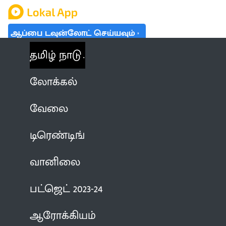
ஆப்பை டவுன்லோட் செய்யவும்
தமிழ் நாடு
லோக்கல்
வேலை
டிரெண்டிங்
வானிலை
பட்ஜெட் 2023-24
ஆரோக்கியம்