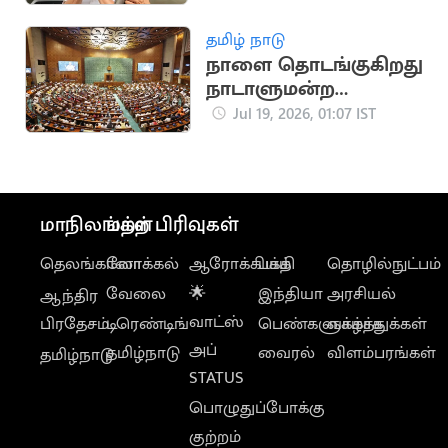
நடவடிக்கை
தமிழ் நாடு
நாளை தொடங்குகிறது
நாடாளுமன்ற
மழைக்காலக்
Jul 19, 2026, 01:07 IST
கூட்டத்தொடர்
மாநிலங்கள்
மற்ற பிரிவுகள்
தெலங்கானா
லோக்கல்
ஆரோக்கியம்
பக்தி
தொழில்நுட்பம்
வேலை
🌟
இந்தியா
அரசியல்
ஆந்திர
வாட்ஸ்
பிரதேசம்
டிரெண்டிங்
பெண்களுக்காக
வாழ்த்துக்கள்
அப்
தமிழ்நாடு
வைரல்
விளம்பரங்கள்
தமிழ்நாடு
STATUS
பொழுதுப்போக்கு
குற்றம்