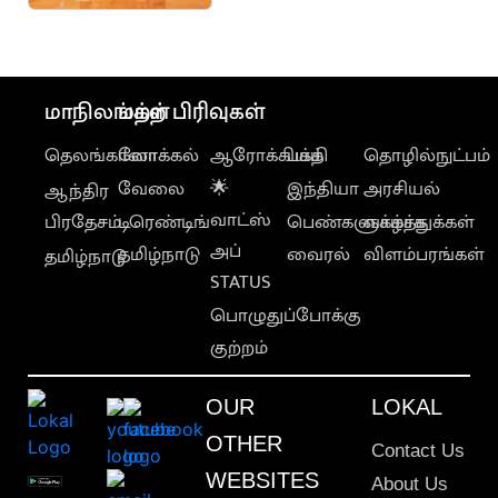
முதலமைச்சர் விஜய்
ஆணை
மாநிலங்கள்
மற்ற பிரிவுகள்
தெலங்கானா
லோக்கல்
ஆரோக்கியம்
பக்தி
தொழில்நுட்பம்
வேலை
🌟
இந்தியா
அரசியல்
ஆந்திர
வாட்ஸ்
பிரதேசம்
டிரெண்டிங்
பெண்களுக்காக
வாழ்த்துக்கள்
அப்
தமிழ்நாடு
வைரல்
விளம்பரங்கள்
தமிழ்நாடு
STATUS
பொழுதுப்போக்கு
குற்றம்
OUR
LOKAL
OTHER
Contact Us
WEBSITES
About Us