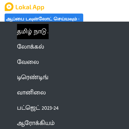
ஆப்பை டவுன்லோட் செய்யவும்
தமிழ் நாடு
லோக்கல்
வேலை
டிரெண்டிங்
வானிலை
பட்ஜெட் 2023-24
ஆரோக்கியம்