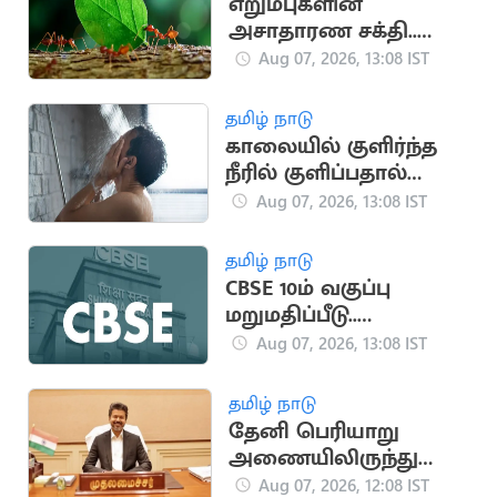
எறும்புகளின்
அசாதாரண சக்தி..
தங்கள் எடையை விட
Aug 07, 2026, 13:08 IST
பல மடங்கு சுமக்கும்
திறன்
தமிழ் நாடு
காலையில் குளிர்ந்த
நீரில் குளிப்பதால்
ஏற்படும் நன்மைகள்
Aug 07, 2026, 13:08 IST
தமிழ் நாடு
CBSE 10ம் வகுப்பு
மறுமதிப்பீடு..
விடைத்தாள் நகல்
Aug 07, 2026, 13:08 IST
பெற மாணவர்களுக்கு
வாய்ப்பு
தமிழ் நாடு
தேனி பெரியாறு
அணையிலிருந்து
தண்ணீர் திறக்க
Aug 07, 2026, 12:08 IST