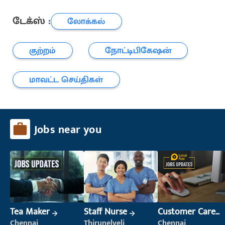
டேக்ஸ் :
லோக்கல்
குற்றம்
நோட்டிபிகேஷன்
மாவட்ட செய்திகள்
Jobs near you
Tea Maker
Staff Nurse
Customer Care
Executive
Chennai
Thirunelveli
Chennai