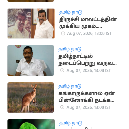
உள்ளூர் விடுமுறை!
தமிழ் நாடு
திருச்சி மாவட்டத்தின்
முக்கிய முகம்..
கே.என்.நேருவின்
Aug 07, 2026, 13:08 IST
அரசியல் பாதை
தமிழ் நாடு
தமிழ்நாட்டில்
நடைப்பெற்று வருவது
அம்மா ஆட்சி அல்ல..
Aug 07, 2026, 13:08 IST
சும்மா ஆட்சி
தமிழ் நாடு
கங்காருக்களால் ஏன்
பின்னோக்கி நடக்க
முடியாது?.. சுவாரசிய
Aug 07, 2026, 13:08 IST
தகவல்
தமிழ் நாடு