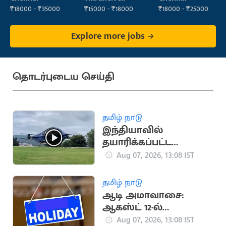
₹18000 - ₹35000
₹15000 - ₹18000
₹18000 - ₹25000
Explore more jobs
தொடர்புடைய செய்தி
தமிழ் நாடு
இந்தியாவில்
தயாரிக்கப்பட்ட
பறக்கும் மின்சாரக் கார்
Aug 07, 2026, 13:08 IST
தமிழ் நாடு
ஆடி அமாவாசை:
ஆகஸ்ட் 12-ல்
கன்னியாகுமரிக்கு
Aug 07, 2026, 13:08 IST