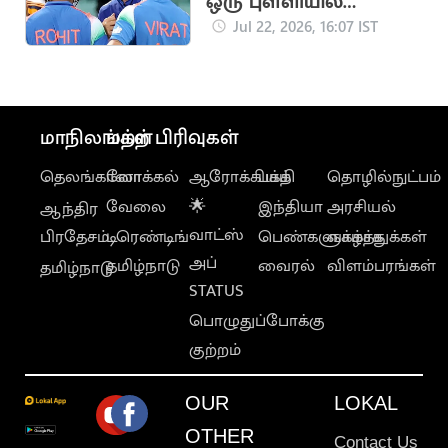
ஒரு புள்ளியில்
முதலிடத்தை இழந்த
Jul 22, 2026, 16:07 IST
கில்
மாநிலங்கள்
மற்ற பிரிவுகள்
தெலங்கானா
லோக்கல்
ஆரோக்கியம்
பக்தி
தொழில்நுட்பம்
வேலை
🌟
இந்தியா
அரசியல்
ஆந்திர
வாட்ஸ்
பிரதேசம்
டிரெண்டிங்
பெண்களுக்காக
வாழ்த்துக்கள்
அப்
தமிழ்நாடு
வைரல்
விளம்பரங்கள்
தமிழ்நாடு
STATUS
பொழுதுப்போக்கு
குற்றம்
OUR
LOKAL
OTHER
Contact Us