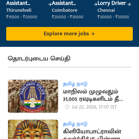
Assistant
Assistant
Lorry Driver
Manager
Manager
Thirunelveli
Coimbatore
Chennai
₹15000 - ₹20000
₹20000 - ₹35000
₹30000 - ₹33000
Explore more jobs
தொடர்புடைய செய்தி
தமிழ் நாடு
மாநிலம் முழுவதும்
31,005 ரவுடிகளிடம் தீவிர
சோதனை:
Jul 22, 2026, 17:07 IST
காவல்துறை
அறிக்கை
தமிழ் நாடு
கிளியோபாட்ராவின்