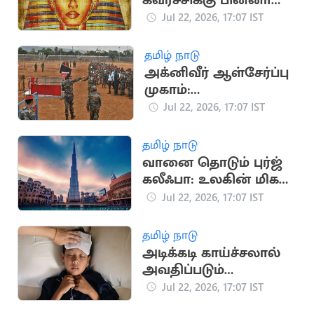
கவர்ச்சிக்கு பின்னால்
உள்ள சுவாரசியமான
Jul 22, 2026, 17:07 IST
வரலாற்று தகவல்கள்
தமிழ் நாடு
அக்னிவீர் ஆள்சேர்ப்பு
முகாம்:
விண்ணப்பதாரர்களுக்
Jul 22, 2026, 17:07 IST
கு இந்திய ராணுவம்
முக்கிய அறிவுறுத்தல்
தமிழ் நாடு
வானை தொடும் புர்ஜ்
கலீஃபா: உலகின் மிக
உயரமான கட்டிடம்
Jul 22, 2026, 17:07 IST
தமிழ் நாடு
அடிக்கடி காய்ச்சலால்
அவதிப்படும்
குழந்தைகள்: முக்கிய
Jul 22, 2026, 17:07 IST
காரணங்கள் இதோ