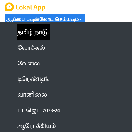
ஆப்பை டவுன்லோட் செய்யவும்
தமிழ் நாடு
லோக்கல்
வேலை
டிரெண்டிங்
வானிலை
பட்ஜெட் 2023-24
ஆரோக்கியம்