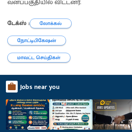
வனப்பகுதியில் விட்டனர்.
டேக்ஸ் :
லோக்கல்
நோட்டிபிகேஷன்
மாவட்ட செய்திகள்
Jobs near you