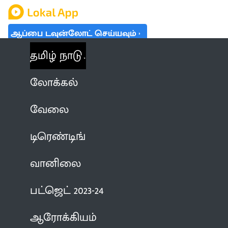
ஆப்பை டவுன்லோட் செய்யவும்
தமிழ் நாடு
லோக்கல்
வேலை
டிரெண்டிங்
வானிலை
பட்ஜெட் 2023-24
ஆரோக்கியம்