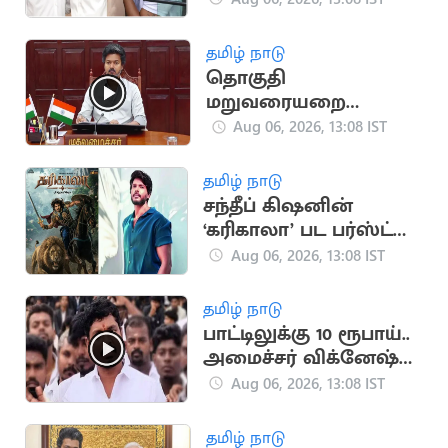
தமிழ் நாடு
தொகுதி
மறுவரையறை
விவகாரம்.. அனைத்து
Aug 06, 2026, 13:08 IST
MP-க்களுக்கும் CM
விஜய் அழைப்பு
தமிழ் நாடு
சந்தீப் கிஷனின்
‘கரிகாலா’ பட பர்ஸ்ட்
லுக் வெளியீடு
Aug 06, 2026, 13:08 IST
தமிழ் நாடு
பாட்டிலுக்கு 10 ரூபாய்..
அமைச்சர் விக்னேஷ்
விளக்கம்
Aug 06, 2026, 13:08 IST
தமிழ் நாடு