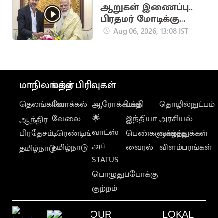
ஆறுகள் இணைப்பு..
பிரதமர் மோடிக்கு
முதலமைச்சர் விஜய்
Aug 06, 2026, 13:08 IST
கடிதம்
மாநிலங்கள்
மற்ற பிரிவுகள்
தெலங்கானா
லோக்கல்
ஆரோக்கியம்
பக்தி
தொழில்நுட்பம்
வேலை
🌟
இந்தியா
அரசியல்
ஆந்திர
வாட்ஸ்
பிரதேசம்
டிரெண்டிங்
பெண்களுக்காக
வாழ்த்துக்கள்
அப்
தமிழ்நாடு
வைரல்
விளம்பரங்கள்
தமிழ்நாடு
STATUS
பொழுதுப்போக்கு
குற்றம்
OUR
LOKAL