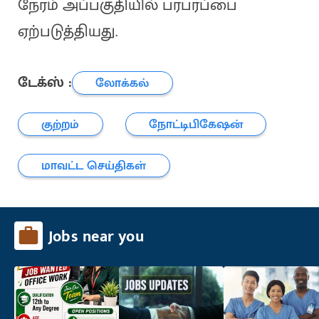
நேரம் அப்பகுதியில் பரபரப்பை
ஏற்படுத்தியது.
டேக்ஸ் :
லோக்கல்
குற்றம்
நோட்டிபிகேஷன்
மாவட்ட செய்திகள்
Jobs near you