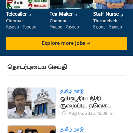
Telecaller
Tea Maker
Staff Nurse
Chennai
Chennai
Thirunelveli
₹25000 - ₹30000
₹18000 - ₹35000
₹15000 - ₹18000
Explore more jobs
தொடர்புடைய செய்தி
தமிழ் நாடு
ஓய்வூதிய நிதி
குறைப்பு.. தவெக
அரசுக்கு தலைமைச்
Aug 06, 2026, 15:08 IST
செயலகச் சங்கம்
கண்டனம்
தமிழ் நாடு