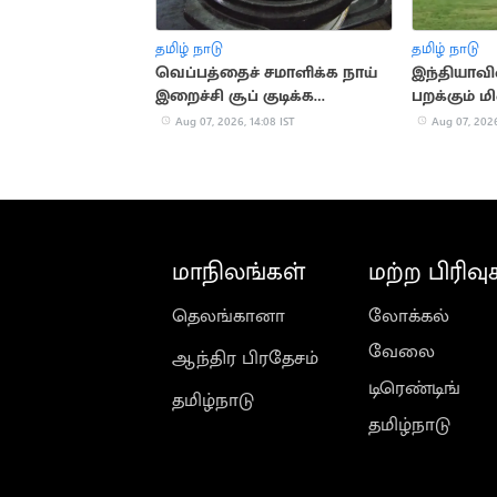
தமிழ் நாடு
தமிழ் நாடு
வெப்பத்தைச் சமாளிக்க நாய்
இந்தியாவில
இறைச்சி சூப் குடிக்க
பறக்கும் மி
அறிவுறுத்தல்
Aug 07, 2026, 14:08 IST
Aug 07, 2026
மாநிலங்கள்
மற்ற பிரிவு
தெலங்கானா
லோக்கல்
வேலை
ஆந்திர பிரதேசம்
டிரெண்டிங்
தமிழ்நாடு
தமிழ்நாடு