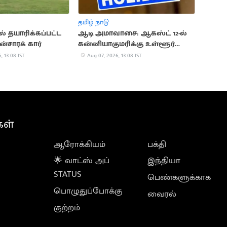
தமிழ் நாடு
் தயாரிக்கப்பட்ட
ஆடி அமாவாசை: ஆகஸ்ட் 12-ல்
ன்சாரக் கார்
கன்னியாகுமரிக்கு உள்ளூர்
விடுமுறை!
, 13:08 IST
Aug 07, 2026, 13:08 IST
கள்
ஆரோக்கியம்
பக்தி
🌟 வாட்ஸ் அப்
இந்தியா
STATUS
பெண்களுக்காக
பொழுதுப்போக்கு
வைரல்
குற்றம்