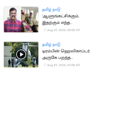
நீதிமன்றம் உத்தரவு
தமிழ் நாடு
'ஆளுங்கட்சிக்கும்,
இதற்கும் எந்த
சம்பந்தமும் இல்லை' -
Aug 07, 2026, 09:08 IST
பி.ஆர்.சுந்தர்
தமிழ் நாடு
டிரம்பின் ஹெலிகாப்டர்
அருகே பறந்த
பயணிகள் விமானம்
Aug 07, 2026, 03:08 IST