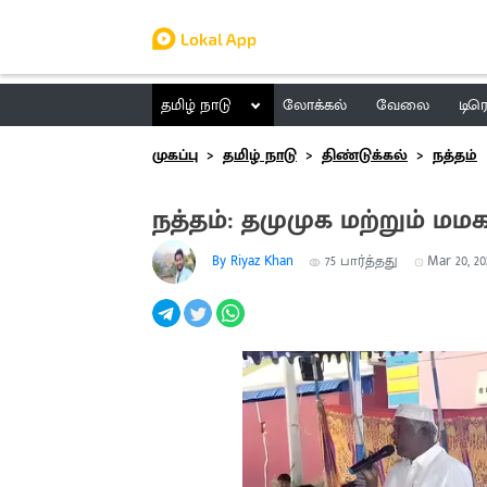
தமிழ் நாடு
லோக்கல்
வேலை
டிர
முகப்பு
தமிழ் நாடு
திண்டுக்கல்
நத்தம்
நத்தம்: தமுமுக மற்றும் மமக 
By Riyaz Khan
75
பார்த்தது
Mar 20, 202