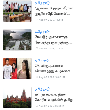
செல்ல தடை
தமிழ் நாடு
“ஆகஸ்ட் 9 முதல் சீரான
குடிநீர் விநியோகம்"..
தூத்துக்குடி மேயர் உறுதி
Aug 07, 2026, 11:08 IST
தமிழ் நாடு
மேட்டூர் அணைக்கு
நீர்வரத்து குறைந்தது..
13,674 கன அடியாக சரிவு
Aug 07, 2026, 11:08 IST
தமிழ் நாடு
CM விஜயுடனான
விவாகரத்து வழக்கை
வாபஸ் வாங்கினார்
Aug 07, 2026, 10:08 IST
சங்கீதா
தமிழ் நாடு
கள் தடையை நீக்க
கோரிய வழக்கில் தமிழக
அரசு பதிலளிக்க
Aug 07, 2026, 09:08 IST