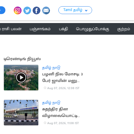
Tamil தமிழ்
ராசி பலன்
பஞ்சாங்கம்
பக்தி
பொழுதுப்போக்கு
குற்றம்
டிரெண்டிங் நியூஸ்
தமிழ் நாடு
பழனி நில மோசடி: 3
பேர் ஜாமின் மனு
தள்ளுபடி
Aug 07, 2026, 12:08 IST
தமிழ் நாடு
சுதந்திர தின
விழாவையொட்டி
விமான நிலையத்துக்கு
Aug 07, 2026, 11:08 IST
பார்வையாளர்கள்