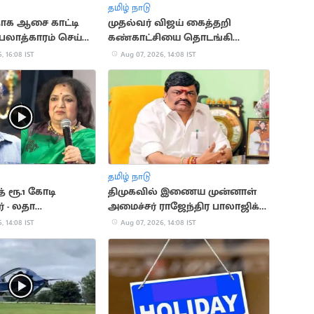
தமிழ் நாடு
தாக ஆசை காட்டி
முதல்வர் விஜய் கைத்தறி
பலாத்காரம் செய்த
கண்காட்சியை தொடங்கி
வைத்தார்
, 16:08 IST
Aug 07, 2026, 14:08 IST
தமிழ் நாடு
் ரூ.1 கோடி
திமுகவில் இணைய முன்னாள்
் - லதா
அமைச்சர் ராஜேந்திர பாலாஜிக்கு
த்
நெருக்கடி?
, 14:08 IST
Aug 07, 2026, 14:08 IST