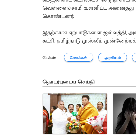
வெள்ளைச்சாமி உள்ளிட்ட அனைத்து ஜம
கொண்டனர்.
இதற்கான ஏற்பாடுகளை ஜல்வத்தி, அலி
கட்சி, தமிழ்நாடு முஸ்லீம் முன்னேற்றக
டேக்ஸ் :
லோக்கல்
அரசியல்
தொடர்புடைய செய்தி