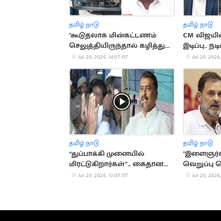
தமிழ் நாடு
தமிழ் நாடு
"கூடுதலாக மின்கட்டணம்
CM விஜயின
செலுத்தியிருந்தால் கழித்துக்
இடிப்பு.. நடி
கொள்ளப்படும்".. அமைச்சர்
சரவணன்
Jul 20, 2026, 14:07 IST
Jul 20, 2026,
நிர்மல்குமார்
தமிழ் நாடு
தமிழ் நாடு
“துப்பாக்கி முனையில்
"இளைஞர்கள
மிரட்டுகிறார்கள்”.. கைதான
வெறுப்பு 
MLA மார்க்கண்டேயன் கதறல்
மோடி".. ராக
Jul 20, 2026, 13:07 IST
Jul 20, 2026,