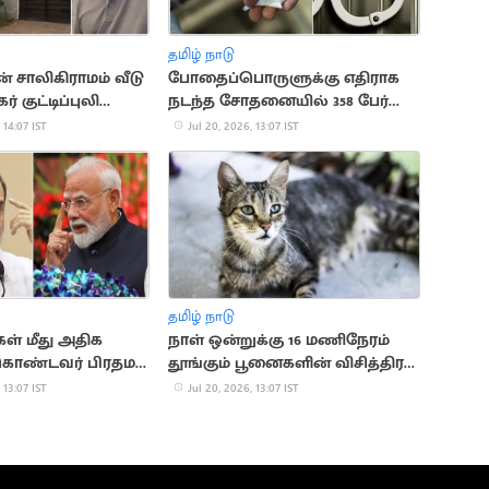
தமிழ் நாடு
் சாலிகிராமம் வீடு
போதைப்பொருளுக்கு எதிராக
கர் குட்டிப்புலி
நடந்த சோதனையில் 358 பேர்
 வேதனை
கைது
 14:07 IST
Jul 20, 2026, 13:07 IST
தமிழ் நாடு
் மீது அதிக
நாள் ஒன்றுக்கு 16 மணிநேரம்
கொண்டவர் பிரதமர்
தூங்கும் பூனைகளின் விசித்திர
ுல்காந்தி
பழக்கவழக்கங்கள்
 13:07 IST
Jul 20, 2026, 13:07 IST