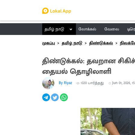
தமிழ் நாடு
லோக்கல்
வேலை
டிர
முகப்பு
தமிழ் நாடு
திண்டுக்கல்
நிலக்
திண்டுக்கல்: தவறான சிக
தையல் தொழிலாளி
By Riyaz
1320
பார்த்தது
Jun 01, 2026, 1