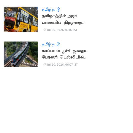
தமிழ் நாடு
தமிழகத்தில் அரசு
பஸ்களின் நிறத்தை
மாற்ற அரசு திட்டம்?
Jul 20, 2026, 07:07 IST
தமிழ் நாடு
கரப்பான் பூச்சி ஜனதா
பேரணி: டெல்லியில்
மெட்ரோ நிலையங்கள்
Jul 20, 2026, 06:07 IST
மூடல்