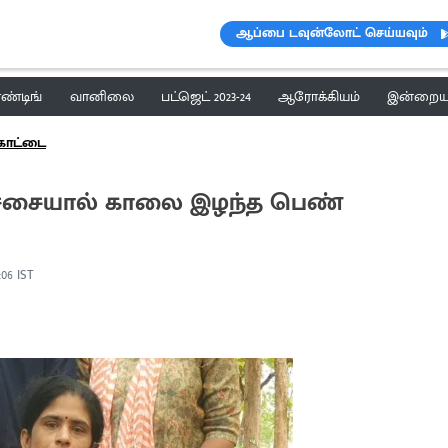
ஆப்பை டவுன்லோட் செய்யவும்
ெண்டிங்
வானிலை
பட்ஜெட் 2023-24
ஆரோக்கியம்
இன்றைய 
கோட்டை
ிச்சையால் காலை இழந்த பெண்
5:06 IST