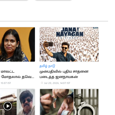
தமிழ் நாடு
- மாவட்ட
முன்பதிவில் புதிய சாதனை
் மோதலால் தவெக
படைத்த ஜனநாயகன்
டம் ரத்து
 15:07 IST
Jul 20, 2026, 14:07 IST