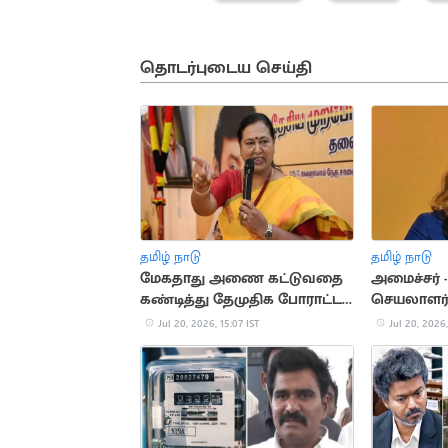
தொடர்புடைய செய்தி
தமிழ் நாடு
தமிழ் நாடு
மேகதாது அணை கட்டுவதை
அமைச்சர் 
கண்டித்து தேமுதிக போராட்டம்
செயலாளர
அறிவிப்பு
பொதுக்கூட்
Jul 20, 2026, 15:07 IST
Jul 20, 2026,