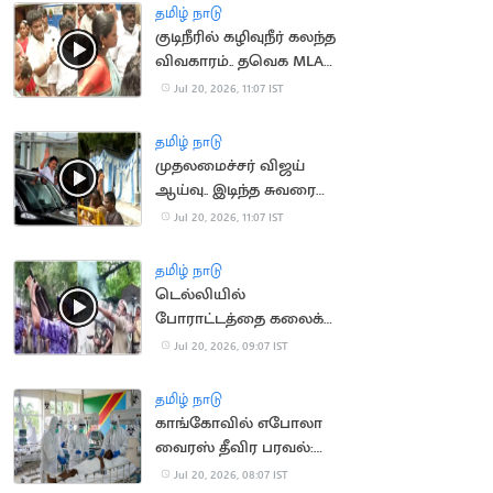
தமிழ் நாடு
குடிநீரில் கழிவுநீர் கலந்த
விவகாரம்.. தவெக MLA
முன் நடந்த மோதல்
Jul 20, 2026, 11:07 IST
தமிழ் நாடு
முதலமைச்சர் விஜய்
ஆய்வு.. இடிந்த சுவரை
துணியால் மறைத்ததால்
Jul 20, 2026, 11:07 IST
சர்ச்சை
தமிழ் நாடு
டெல்லியில்
போராட்டத்தை கலைக்க
கண்ணீர் புகைகுண்டு
Jul 20, 2026, 09:07 IST
வீச்சு
தமிழ் நாடு
காங்கோவில் எபோலா
வைரஸ் தீவிர பரவல்:
930 பேர் பலி
Jul 20, 2026, 08:07 IST