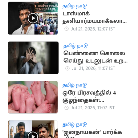
தமிழ் நாடு
டாஸ்மாக்
தனியார்மயமாக்கலா?
அமைச்சர் விக்னேஷ்
Jul 21, 2026, 12:07 IST
பேட்டி
தமிழ் நாடு
பெண்ணை கொலை
செய்து உடலுடன் உறவு
கொண்ட சைக்கோ
Jul 21, 2026, 11:07 IST
தமிழ் நாடு
ஒரே பிரசவத்தில் 4
குழந்தைகள்:
நிதியுதவி கோரும்
Jul 21, 2026, 11:07 IST
ஆஸ்திரேலிய
குடும்பம்
தமிழ் நாடு
'ஜனநாயகன்' பார்க்க