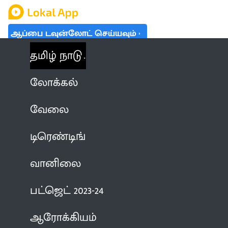
ஆப்பை டவுன்லோட் செய்யவும்
தமிழ் நாடு
லோக்கல்
வேலை
டிரெண்டிங்
வானிலை
பட்ஜெட் 2023-24
ஆரோக்கியம்