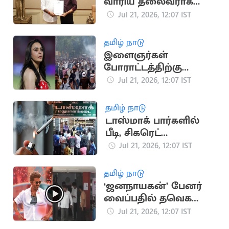
வாரிய தலைவராக
தவெக நிர்வாகி சிவா
Jul 21, 2026, 12:07 IST
நியமனம்
தமிழ் நாடு
இளைஞர்கள்
போராட்டத்திற்கு
நடிகை ப்ரீத்தி ஜிந்தா
Jul 21, 2026, 12:07 IST
ஆதரவு
தமிழ் நாடு
டாஸ்மாக் பார்களில்
பீடி, சிகரெட்
விற்பனைக்குத் தடை
Jul 21, 2026, 12:07 IST
தமிழ் நாடு
‘ஜனநாயகன்’ பேனர்
வைப்பதில் தவெக
நிர்வாகிகள் இடையே
Jul 21, 2026, 12:07 IST
மோதல்