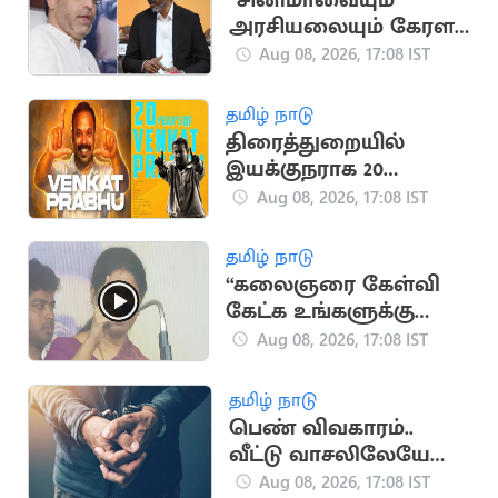
“சினிமாவையும்
அரசியலையும் கேரள
மக்கள் பிரித்துப் பார்க்க
Aug 08, 2026, 17:08 IST
தெரிந்தவர்கள்” - SDPI
தமிழ் நாடு
திரைத்துறையில்
இயக்குநராக 20
ஆண்டுகள் நிறைவு..
Aug 08, 2026, 17:08 IST
வெங்கட் பிரபு
நெகிழ்ச்சி பதிவு
தமிழ் நாடு
“கலைஞரை கேள்வி
கேட்க உங்களுக்கு
தகுதியில்லை” -
Aug 08, 2026, 17:08 IST
கனிமொழி
தமிழ் நாடு
பெண் விவகாரம்..
வீட்டு வாசலிலேயே
ஒருவருக்கு அரிவாள்
Aug 08, 2026, 17:08 IST