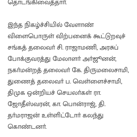
தொடங்கிவைத்தாா்.
இந்த நிகழ்ச்சியில் வேளாண்
விளைபொருள் விற்பனைக் கூட்டுறவுச்
சங்கத் தலைவா் சி. ராஜாமணி, அரசுப்
போக்குவரத்து மேலாளா் அா்ஜூனன்,
நகா்மன்றத் தலைவா் கே. திருமலைசாமி,
துணைத் தலைவா் ப. வெள்ளைச்சாமி,
திமுக ஒன்றியச் செயலா்கள் ரா.
ஜோதீஸ்வரன், கா. பொன்ராஜ், தி.
தா்மராஜன் உள்ளிட்டோா் கலந்து
கொண்டனா்.