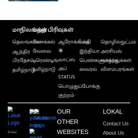
வெட்டு
மாநிலங்கள்
மற்ற பிரிவுகள்
தெலங்கானா
லோக்கல்
ஆரோக்கியம்
பக்தி
தொழில்நுட்பம்
வேலை
🌟
இந்தியா
அரசியல்
ஆந்திர
வாட்ஸ்
பிரதேசம்
டிரெண்டிங்
பெண்களுக்காக
வாழ்த்துக்கள்
அப்
தமிழ்நாடு
வைரல்
விளம்பரங்கள்
தமிழ்நாடு
STATUS
பொழுதுப்போக்கு
குற்றம்
OUR
LOKAL
OTHER
Contact Us
WEBSITES
About Us