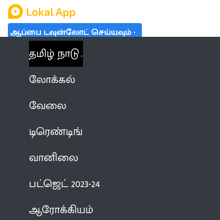
ஆப்பை டவுன்லோட் செய்யவும்
தமிழ் நாடு
லோக்கல்
வேலை
டிரெண்டிங்
வானிலை
பட்ஜெட் 2023-24
ஆரோக்கியம்