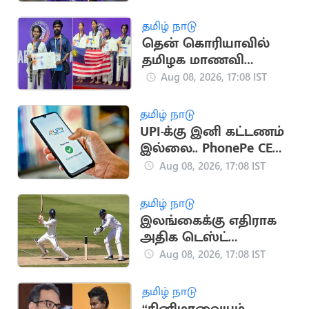
இணைந்தார் ரகானே
தமிழ் நாடு
தென் கொரியாவில்
தமிழக மாணவி
அசத்தல்.. உலக
Aug 08, 2026, 17:08 IST
டேக்வாண்டோ
போட்டியில்
தமிழ் நாடு
வெண்கலம்
UPI-க்கு இனி கட்டணம்
இல்லை.. PhonePe CEO
சமீர் நிகாம் உறுதி
Aug 08, 2026, 17:08 IST
தமிழ் நாடு
இலங்கைக்கு எதிராக
அதிக டெஸ்ட்
விக்கெட்டுகள்
Aug 08, 2026, 17:08 IST
வீழ்த்திய டாப் 5 இந்திய
வீரர்கள்
தமிழ் நாடு