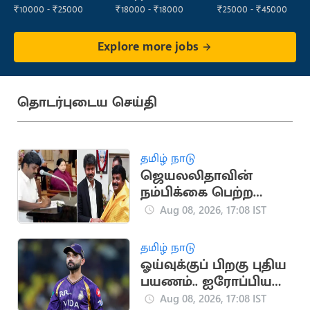
₹10000 - ₹25000
₹18000 - ₹18000
₹25000 - ₹45000
Explore more jobs
தொடர்புடைய செய்தி
தமிழ் நாடு
ஜெயலலிதாவின்
நம்பிக்கை பெற்ற
சி.விஜயபாஸ்கர்..
Aug 08, 2026, 17:08 IST
அரசியல் பயணம்
தமிழ் நாடு
ஓய்வுக்குப் பிறகு புதிய
பயணம்.. ஐரோப்பிய
டி20 லீக்கில்
Aug 08, 2026, 17:08 IST