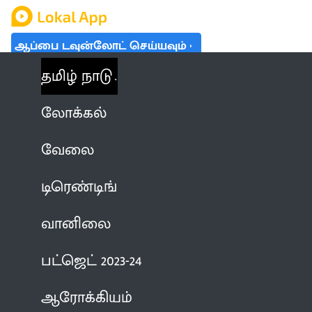
ஆப்பை டவுன்லோட் செய்யவும்
தமிழ் நாடு
லோக்கல்
வேலை
டிரெண்டிங்
வானிலை
பட்ஜெட் 2023-24
ஆரோக்கியம்