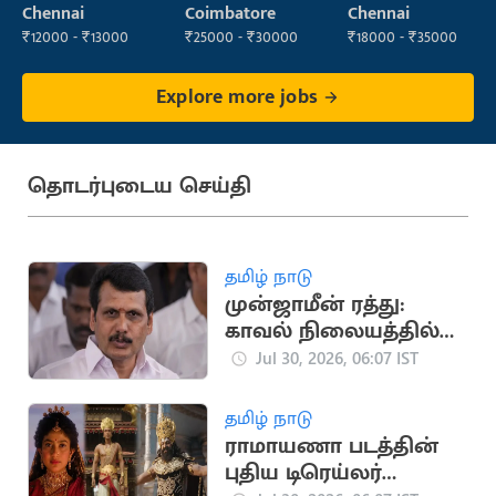
Operator
Chennai
Coimbatore
Chennai
₹12000 - ₹13000
₹25000 - ₹30000
₹18000 - ₹35000
Explore more jobs
தொடர்புடைய செய்தி
தமிழ் நாடு
முன்ஜாமீன் ரத்து:
காவல் நிலையத்தில்
ஆஜராகாத செந்தில்
Jul 30, 2026, 06:07 IST
பாலாஜி
தமிழ் நாடு
ராமாயணா படத்தின்
புதிய டிரெய்லர்