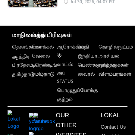
வழங்க அவகாசம்
Jul 30, 2026, 04:07 IST
நீட்டிப்பு
மாநிலங்கள்
மற்ற பிரிவுகள்
தெலங்கானா
லோக்கல்
ஆரோக்கியம்
பக்தி
தொழில்நுட்பம்
வேலை
🌟
இந்தியா
அரசியல்
ஆந்திர
வாட்ஸ்
பிரதேசம்
டிரெண்டிங்
பெண்களுக்காக
வாழ்த்துக்கள்
அப்
தமிழ்நாடு
வைரல்
விளம்பரங்கள்
தமிழ்நாடு
STATUS
பொழுதுப்போக்கு
குற்றம்
OUR
LOKAL
OTHER
Contact Us