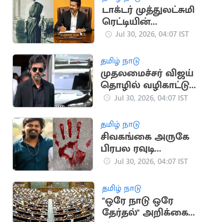
டாக்டர் முத்துலட்சுமி
ரெட்டியின்
பிறந்தநாளையொட்டி
Jul 30, 2026, 04:07 IST
CM விஜய் புகழஞ்சலி
தமிழ் நாடு
முதலமைச்சர் விஜய்
தொழில் வழிகாட்டு
மையத்திற்கு வருகை
Jul 30, 2026, 04:07 IST
தமிழ் நாடு
சிவகங்கை அருகே
பிரபல ரவுடி
வெட்டிக்கொலை
Jul 30, 2026, 04:07 IST
தமிழ் நாடு
"ஒரே நாடு ஒரே
தேர்தல்" அறிக்கை