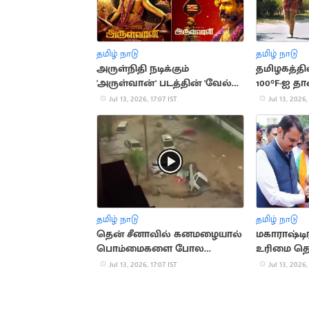
தமிழ் நாடு
தமிழ் நாடு
அருள்நிதி நடிக்கும்
தமிழகத்தி
'அருள்வான்' படத்தின் 'வேல்
100°F-ஐ த
செவ்வேல்' பாடல்
Jul 13, 2026, 17:07 IST
Jul 13, 2026,
வெளியானது
தமிழ் நாடு
தமிழ் நாடு
தென் சீனாவில் கனமழையால்
மகாராஷ்டி
பொம்மைகளை போல
உரிமை தொக
மிதக்கும் வாகனங்கள்
லட்சம் பேர்
Jul 13, 2026, 17:07 IST
Jul 13, 2026,