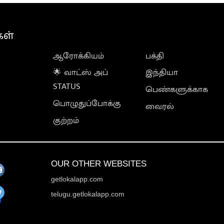
கள்
ஆரோக்கியம்
பக்தி
🌟 வாட்ஸ் அப்
இந்தியா
STATUS
பெண்களுக்காக
பொழுதுப்போக்கு
வைரல்
குற்றம்
OUR OTHER WEBSITES
getlokalapp.com
telugu.getlokalapp.com