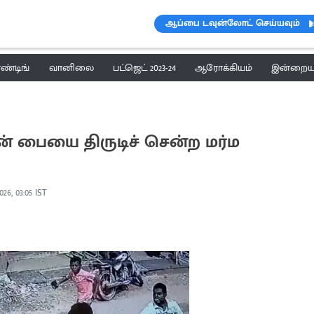
ஆப்பை டவுன்லோட் செய்யவும்
ெண்டிங்
வானிலை
பட்ஜெட் 2023-24
ஆரோக்கியம்
இன்றைய 
 பையை திருடிச் சென்ற மர்ம
026, 03:05 IST