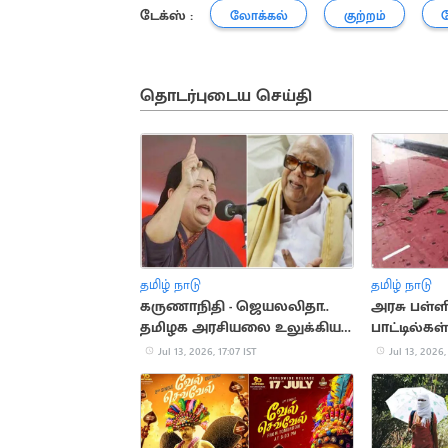
டேக்ஸ் :
லோக்கல்
குற்றம்
தொடர்புடைய செய்தி
தமிழ் நாடு
தமிழ் நாடு
கருணாநிதி - ஜெயலலிதா..
அரசு பள்ள
தமிழக அரசியலை உலுக்கிய
பாட்டில்கள
மோதல்
அதிர்ச்சி
Jul 13, 2026, 17:07 IST
Jul 13, 2026,