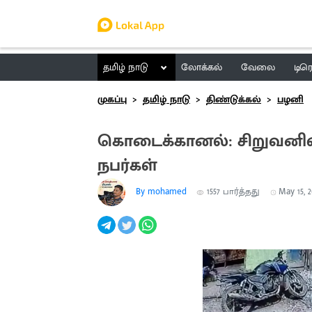
தமிழ் நாடு
லோக்கல்
வேலை
டிர
முகப்பு
தமிழ் நாடு
திண்டுக்கல்
பழனி
கொடைக்கானல்: சிறுவனின்
நபர்கள்
By mohamed
1557
பார்த்தது
May 15, 2