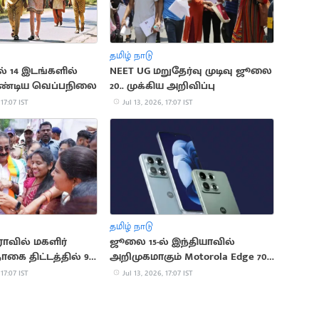
தமிழ் நாடு
ல் 14 இடங்களில்
NEET UG மறுதேர்வு முடிவு ஜூலை
ாண்டிய வெப்பநிலை
20.. முக்கிய அறிவிப்பு
 17:07 IST
Jul 13, 2026, 17:07 IST
தமிழ் நாடு
ராவில் மகளிர்
ஜூலை 15-ல் இந்தியாவில்
ை திட்டத்தில் 92
அறிமுகமாகும் Motorola Edge 70
 நீக்கம்
Max
 17:07 IST
Jul 13, 2026, 17:07 IST