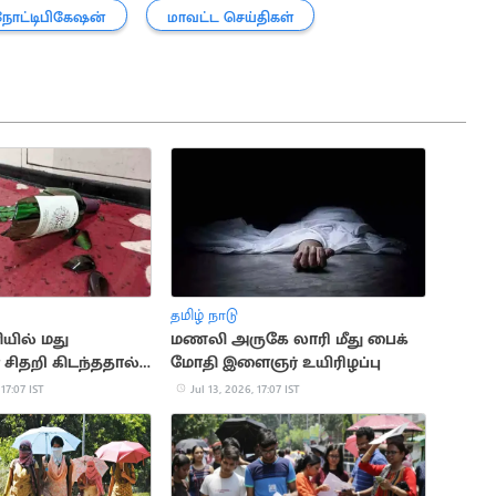
நோட்டிபிகேஷன்
மாவட்ட செய்திகள்
தமிழ் நாடு
ியில் மது
மணலி அருகே லாரி மீது பைக்
் சிதறி கிடந்ததால்
மோதி இளைஞர் உயிரிழப்பு
 17:07 IST
Jul 13, 2026, 17:07 IST