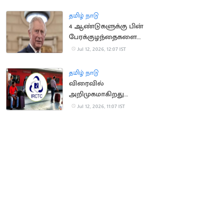
தமிழ் நாடு
4 ஆண்டுகளுக்கு பின்
பேரக்குழந்தைகளை
சந்தித்த இங்கிலாந்து
Jul 12, 2026, 12:07 IST
மன்னர் சார்லஸ்
தமிழ் நாடு
விரைவில்
அறிமுகமாகிறது
மேம்படுத்தப்பட்ட புதிய
Jul 12, 2026, 11:07 IST
ஐ.ஆர்.சி.டி.சி.
இணையதளம்