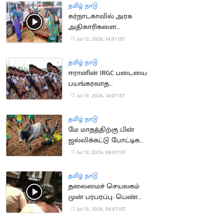
தமிழ் நாடு
கர்நாடகாவில் அரசு
அதிகாரிகளை
துடைப்பத்தால்
Jul 13, 2026, 14:07 IST
வெளுத்த மக்கள்
தமிழ் நாடு
ஈரானின் IRGC படையை
பயங்கரவாத
அமைப்பாக அறிவித்தது
Jul 13, 2026, 14:07 IST
பிரிட்டன்
தமிழ் நாடு
மே மாதத்திற்கு பின்
ஜல்லிக்கட்டு போட்டிகள்
நடத்தக்கூடாது..
Jul 13, 2026, 08:07 IST
நீதிமன்றம்
தமிழ் நாடு
தலைமைச் செயலகம்
முன் பரபரப்பு: பெண்
தற்கொலை முயற்சி!
Jul 13, 2026, 06:07 IST