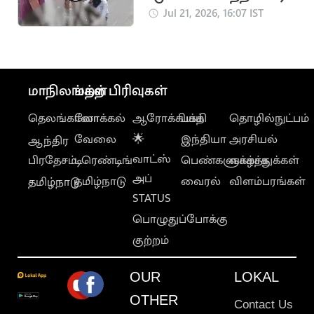
மீட்டு
Jul 21, 2026, 16:07 IST
மருத்துவமனையில்
சேர்த்த தவெக MLA
மாநிலங்கள்
மற்ற பிரிவுகள்
தெலங்கானா
லோக்கல்
ஆரோக்கியம்
பக்தி
தொழில்நுட்பம்
வேலை
🌟
இந்தியா
அரசியல்
ஆந்திர
வாட்ஸ்
பிரதேசம்
டிரெண்டிங்
பெண்களுக்காக
வாழ்த்துக்கள்
அப்
தமிழ்நாடு
வைரல்
விளம்பரங்கள்
தமிழ்நாடு
STATUS
பொழுதுப்போக்கு
குற்றம்
OUR
LOKAL
OTHER
Contact Us