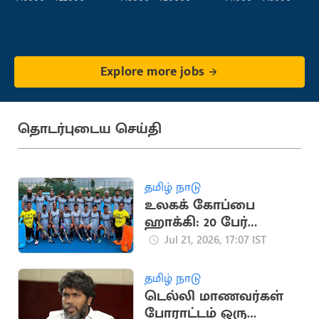
Explore more jobs
தொடர்புடைய செய்தி
தமிழ் நாடு
உலகக் கோப்பை
ஹாக்கி: 20 பேர்
கொண்ட இந்திய
Jul 21, 2026, 17:07 IST
அணி அறிவிப்பு
தமிழ் நாடு
டெல்லி மாணவர்கள்
போராட்டம் ஒரு