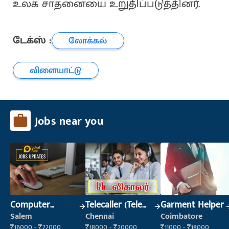
உலக சாதனையை உறுதிப்படுத்தினர்.
டேக்ஸ் :
லோக்கல்
விளையாட்டு
Jobs near you
Computer
Telecaller (Tele
Garment Helper
Operator
Sales)
Salem
Chennai
Coimbatore
₹16000 - ₹22000
₹18000 - ₹20000
₹11000 - ₹18000