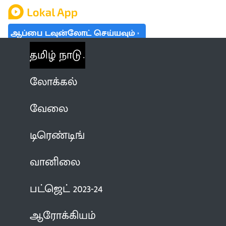
ஆப்பை டவுன்லோட் செய்யவும்
தமிழ் நாடு
லோக்கல்
வேலை
டிரெண்டிங்
வானிலை
பட்ஜெட் 2023-24
ஆரோக்கியம்