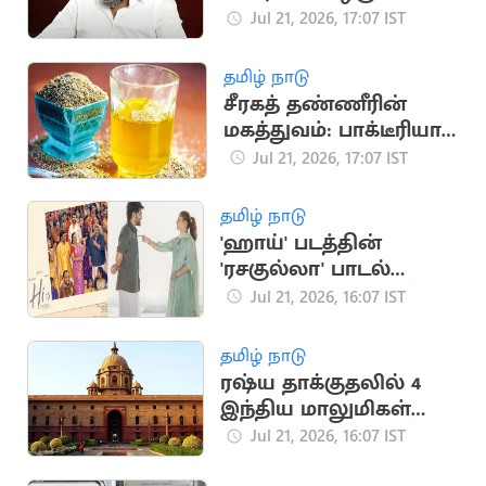
தலைமுறையின்
Jul 21, 2026, 17:07 IST
ஒட்டுமொத்த கோபம்:
பா.ரஞ்சித்
தமிழ் நாடு
சீரகத் தண்ணீரின்
மகத்துவம்: பாக்டீரியா
தொற்று முதல் இதய
Jul 21, 2026, 17:07 IST
பாதுகாப்பு வரை
தமிழ் நாடு
'ஹாய்' படத்தின்
'ரசகுல்லா' பாடல்
நாளை வெளியீடு
Jul 21, 2026, 16:07 IST
தமிழ் நாடு
ரஷ்ய தாக்குதலில் 4
இந்திய மாலுமிகள்
பலி: இந்தியா
Jul 21, 2026, 16:07 IST
கண்டனம்