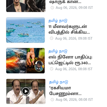
ஷாருக் கான்
நடிக்கவில்லை:
Aug 06, 2026, 09:08 IST
வதந்திகளுக்கு
முற்றுப்புள்ளி
தமிழ் நாடு
11 மீனவர்களுடன்
விபத்தில் சிக்கிய
இந்திய மீனவர்களின்
Aug 06, 2026, 09:08 IST
படகு
தமிழ் நாடு
எல் நினோ பாதிப்பு:
பட்ஜெட்டில் ரூ.340
கோடி ஒதுக்கீடு
Aug 06, 2026, 08:08 IST
தமிழ் நாடு
"ரகசியமா
பேசணும்னா
அமைதியா பேசுங்க"..
Aug 06, 2026, 08:08 IST
எதிர்க்கட்சியினருக்கு