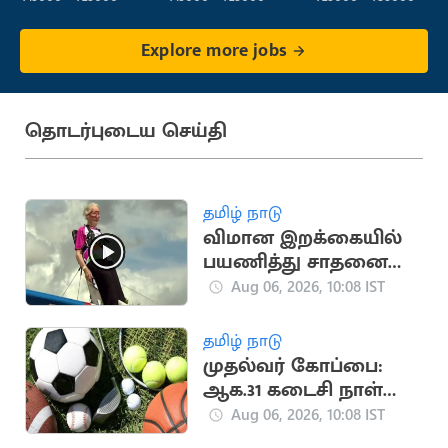
Explore more jobs
தொடர்புடைய செய்தி
தமிழ் நாடு
விமான இறக்கையில்
பயணித்து சாதனை
படைத்த பிரிட்டன்
Aug 06, 2026, 10:08 IST
பாட்டி
தமிழ் நாடு
முதல்வர் கோப்பை:
ஆக.31 கடைசி நாள்
என அரசு அறிவிப்பு
Aug 06, 2026, 10:08 IST