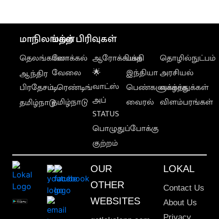
சபாநாயகர் அறிவுரை
மாநிலங்கள்
மற்ற பிரிவுகள்
தெலங்கானா
லோக்கல்
ஆரோக்கியம்
பக்தி
தொழில்நுட்பம்
வேலை
🌟
இந்தியா
அரசியல்
ஆந்திர
வாட்ஸ்
பிரதேசம்
டிரெண்டிங்
பெண்களுக்காக
வாழ்த்துக்கள்
அப்
தமிழ்நாடு
வைரல்
விளம்பரங்கள்
தமிழ்நாடு
STATUS
பொழுதுப்போக்கு
குற்றம்
OUR
LOKAL
OTHER
Contact Us
WEBSITES
About Us
Privacy