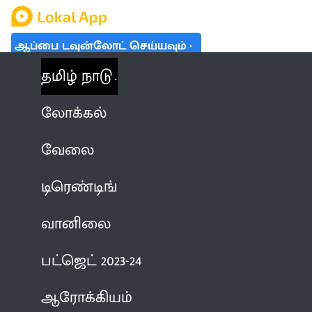
ஆப்பை டவுன்லோட் செய்யவும்
தமிழ் நாடு
லோக்கல்
வேலை
டிரெண்டிங்
வானிலை
பட்ஜெட் 2023-24
ஆரோக்கியம்