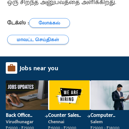
ஒரு சிறந்த அனுபவத்தை அளிக்கிறது.
டேக்ஸ் :
லோக்கல்
மாவட்ட செய்திகள்
Jobs near you
Back Office
Counter Sales
Computer
Executive
Executive (Retail
Operator
Virudhunagar
Chennai
Salem
(Administration)
Sales)
₹15000 - ₹25000
₹15000 - ₹25000
₹25000 - ₹38000