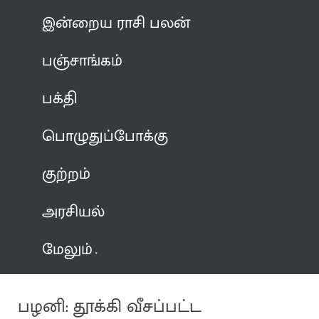
இன்றைய ராசி பலன்
பஞ்சாங்கம்
பக்தி
பொழுதுப்போக்கு
குற்றம்
அரசியல்
மேலும்
பழனி: தூக்கி வீசப்பட்ட