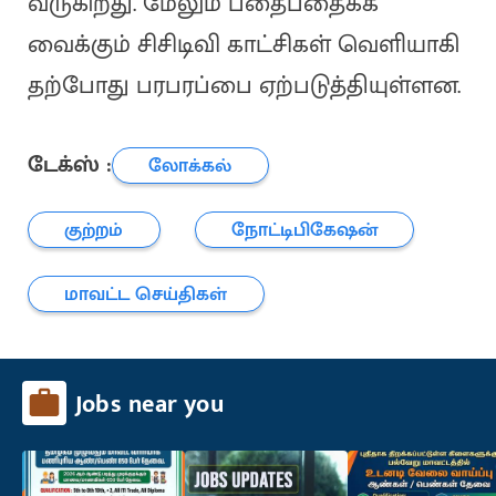
வருகிறது. மேலும் பதைபதைக்க
வைக்கும் சிசிடிவி காட்சிகள் வெளியாகி
தற்போது பரபரப்பை ஏற்படுத்தியுள்ளன.
டேக்ஸ் :
லோக்கல்
குற்றம்
நோட்டிபிகேஷன்
மாவட்ட செய்திகள்
Jobs near you