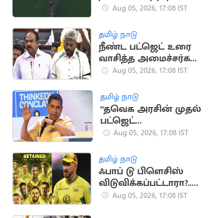
டால்பின் (வைரல்
Aug 05, 2026, 17:08 IST
வீடியோ)
தமிழ் நாடு
நீண்ட பட்ஜெட் உரை
வாசித்த அமைச்சர்கள்
பட்டியலில் மரிய
Aug 05, 2026, 17:08 IST
வில்சன்
தமிழ் நாடு
“தவெக அரசின் முதல்
பட்ஜெட்
யதார்த்தமானது”..
Aug 05, 2026, 17:08 IST
பிரவீன் சக்ரவர்த்தி
கருத்து
தமிழ் நாடு
ஃபாப் டு பிளெசிஸ்
விடுவிக்கப்பட்டாரா?..
ஜோபர்க் சூப்பர் கிங்ஸ்
Aug 05, 2026, 17:08 IST
முடிவு அதிர்ச்சி