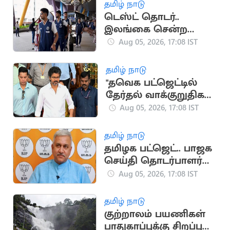
தமிழ் நாடு
டெஸ்ட் தொடர்..
இலங்கை சென்ற
இந்திய கிரிக்கெட்
Aug 05, 2026, 17:08 IST
அணி
தமிழ் நாடு
"தவெக பட்ஜெட்டில்
தேர்தல் வாக்குறுதிகள்
இடம்பெறவில்லை"..
Aug 05, 2026, 17:08 IST
முகமது முபாரக்
தமிழ் நாடு
தமிழக பட்ஜெட்.. பாஜக
செய்தி தொடர்பாளர்
விமர்சனம்
Aug 05, 2026, 17:08 IST
தமிழ் நாடு
குற்றாலம் பயணிகள்
பாதுகாப்புக்கு சிறப்பு