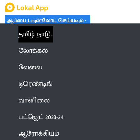
ஆப்பை டவுன்லோட் செய்யவும்
தமிழ் நாடு
லோக்கல்
வேலை
டிரெண்டிங்
வானிலை
பட்ஜெட் 2023-24
ஆரோக்கியம்