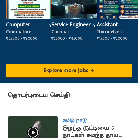
Computer
Service Engineer
Assistant
Operator
Manager
Coimbatore
Chennai
Thirunelveli
₹25000 - ₹30000
₹25000 - ₹45000
₹15000 - ₹20000
Explore more jobs
தொடர்புடைய செய்தி
தமிழ் நாடு
இறந்த குட்டியை 6
நாட்கள் சுமந்த தாய்