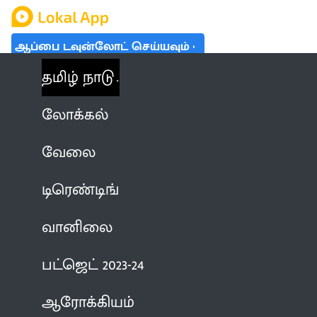
ஆப்பை டவுன்லோட் செய்யவும்
தமிழ் நாடு
லோக்கல்
வேலை
டிரெண்டிங்
வானிலை
பட்ஜெட் 2023-24
ஆரோக்கியம்