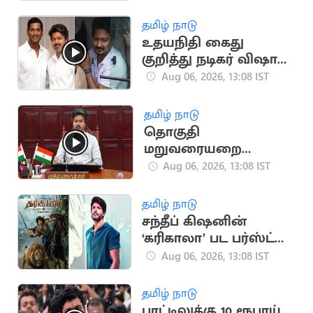
சட்டப்பேரவையில்
தனித் தீர்மானம்
தமிழ் நாடு
உதயநிதி கைது
குறித்து நடிகர் விஷால்
கருத்து
Aug 06, 2026, 13:08 IST
தமிழ் நாடு
தொகுதி
மறுவரையறை
விவகாரம்.. அனைத்து
Aug 06, 2026, 13:08 IST
MP-க்களுக்கும் CM
விஜய் அழைப்பு
தமிழ் நாடு
சந்தீப் கிஷனின்
‘கரிகாலா’ பட பர்ஸ்ட்
லுக் வெளியீடு
Aug 06, 2026, 13:08 IST
தமிழ் நாடு
பாட்டிலுக்கு 10 ரூபாய்..