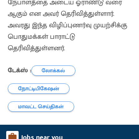
நேபாளத்தை அடைய ஓராண்டு வரை
ஆகும் என அவர் தெரிவித்துள்ளார்.
அவரது இந்த விழிப்புணர்வு முயற்சிக்கு
பொதுமக்கள் பாராட்டு
தெரிவித்துள்ளனர்.
டேக்ஸ் :
லோக்கல்
நோட்டிபிகேஷன்
மாவட்ட செய்திகள்
Jobs near you