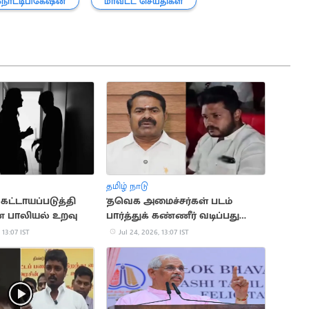
நோட்டிபிகேஷன்
மாவட்ட செய்திகள்
தமிழ் நாடு
ட்டாயப்படுத்தி
'தவெக அமைச்சர்கள் படம்
 பாலியல் உறவு
பார்த்துக் கண்ணீர் வடிப்பது
வெட்கக்கேடானது!'
 13:07 IST
Jul 24, 2026, 13:07 IST