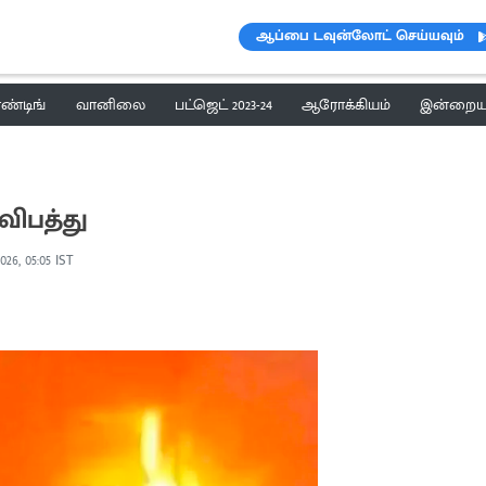
ஆப்பை டவுன்லோட் செய்யவும்
ெண்டிங்
வானிலை
பட்ஜெட் 2023-24
ஆரோக்கியம்
இன்றைய 
விபத்து
026, 05:05 IST