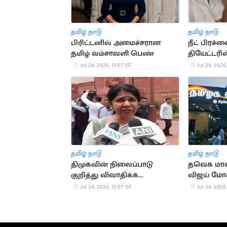
தமிழ் நாடு
தமிழ் நாடு
பிரிட்டனில் அமைச்சரான
நீட் பிரச்
தமிழ் வம்சாவளி பெண்
தியேட்டரில
அமைச்சர் 
Jul 24, 2026, 13:07 IST
Jul 24, 2026,
தமிழ் நாடு
தமிழ் நாடு
திமுகவின் நிலைப்பாடு
தவெக மாவ
குறித்து விவாதிக்க
விஜய் மோக
கோரிக்கை - கனிமொழி
புகார்
Jul 24, 2026, 13:07 IST
Jul 24, 2026,
தகவல்