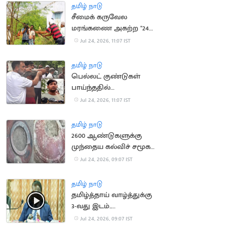
அழைப்பு
தமிழ் நாடு
சீமைக் கருவேல
மரங்கணை அகற்ற "24
மணி நேரத்தில்
Jul 24, 2026, 11:07 IST
அனுமதி"
தமிழ் நாடு
பெல்லட் குண்டுகள்
பாய்ந்ததில்
இளைஞருக்கு கண்
Jul 24, 2026, 11:07 IST
பார்வை பாதிப்பு
தமிழ் நாடு
2600 ஆண்டுகளுக்கு
முந்தைய கல்விச் சமூக
சான்று கண்டுபிடிப்பு
Jul 24, 2026, 09:07 IST
தமிழ் நாடு
தமிழ்த்தாய் வாழ்த்துக்கு
3-வது இடம்..
பல்கலைக்கழக துணை
Jul 24, 2026, 09:07 IST