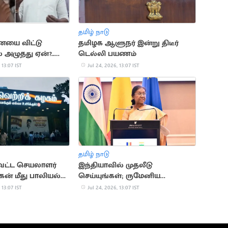
தமிழ் நாடு
னையை விட்டு
தமிழக ஆளுநர் இன்று திடீர்
் அழுதது ஏன்?..
டெல்லி பயணம்
விளக்கம்
 13:07 IST
Jul 24, 2026, 13:07 IST
தமிழ் நாடு
ட்ட செயலாளர்
இந்தியாவில் முதலீடு
ன் மீது பாலியல்
செய்யுங்கள்; ருமேனிய
நிறுவனங்களுக்கு குடியரசு
 13:07 IST
Jul 24, 2026, 13:07 IST
தலைவர் அழைப்பு