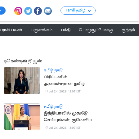
Tamil தமிழ்
ராசி பலன்
பஞ்சாங்கம்
பக்தி
பொழுதுப்போக்கு
குற்றம்
டிரெண்டிங் நியூஸ்
தமிழ் நாடு
பிரிட்டனில்
அமைச்சரான தமிழ்
வம்சாவளி பெண்
Jul 24, 2026, 13:07 IST
தமிழ் நாடு
இந்தியாவில் முதலீடு
செய்யுங்கள்; ருமேனிய
நிறுவனங்களுக்கு
Jul 24, 2026, 13:07 IST
குடியரசு தலைவர்