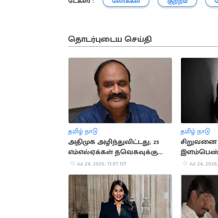
டேக்ஸ் :
லோக்கல்
குற்றம்
தொடர்புடைய செய்தி
தமிழ் நாடு
தமிழ் நாடு
அதிமுக அழிந்துவிட்டது; 25
சிறுவனை க
எம்எல்ஏக்கள் தவெகவுக்கு
இளம்பெண்
வருவார்கள்: புகழேந்தி
Jul 24, 2026, 13:07 IST
Jul 24, 2026,