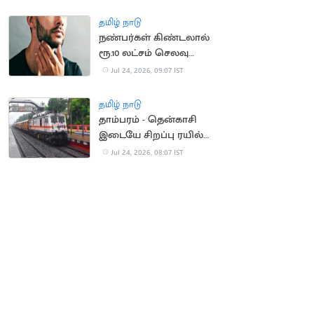
வேந்தர் திட்டவட்டம்
தமிழ் நாடு
நண்பர்கள் கிண்டலால்
ரூ.10 லட்சம் செலவு
செய்து தாடி Transplant
Jul 24, 2026, 09:07 IST
செய்த இளைஞர்
தமிழ் நாடு
தாம்பரம் - தென்காசி
இடையே சிறப்பு ரயில்
இயக்கம்
Jul 24, 2026, 08:07 IST