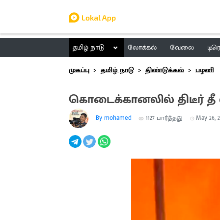
தமிழ் நாடு
லோக்கல்
வேலை
டிர
முகப்பு
தமிழ் நாடு
திண்டுக்கல்
பழனி
கொடைக்கானலில் திடீர் தீ 
By mohamed
1127
பார்த்தது
May 26, 2