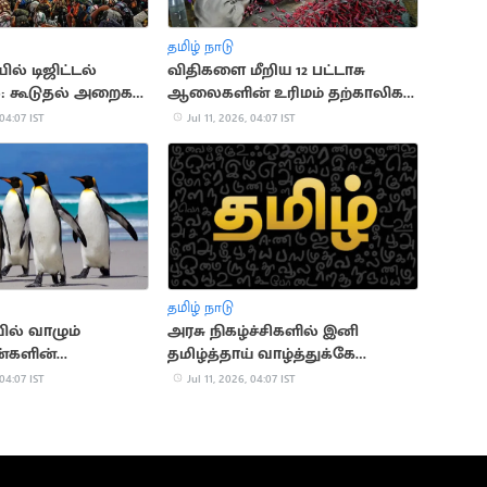
தமிழ் நாடு
ல் டிஜிட்டல்
விதிகளை மீறிய 12 பட்டாசு
: கூடுதல் அறைகள்
ஆலைகளின் உரிமம் தற்காலிக
ரத்து
 04:07 IST
Jul 11, 2026, 04:07 IST
தமிழ் நாடு
ல் வாழும்
அரசு நிகழ்ச்சிகளில் இனி
ன்களின்
தமிழ்த்தாய் வாழ்த்துக்கே
ும் அதிசய
முதலிடம்: மத்திய அமைச்சகம்
 04:07 IST
Jul 11, 2026, 04:07 IST