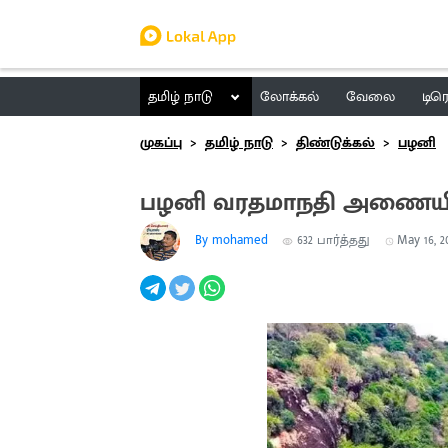
தமிழ் நாடு
லோக்கல்
வேலை
டிர
முகப்பு
தமிழ் நாடு
திண்டுக்கல்
பழனி
பழனி வரதமாநதி அணையில
By mohamed
632
பார்த்தது
May 16, 20