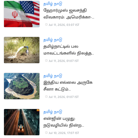
தமிழ் நாடு
ஹோர்முஸ் ஜலசந்தி
விவகாரம்: அமெரிக்கா-
ஈரான் இடையே பதற்றம்
Jul 11, 2026, 03:07 IST
தமிழ் நாடு
தமிழ்நாட்டில் பல
மாவட்டங்களில் நிலத்தடி
நீர்மட்டம் சரிவு
Jul 11, 2026, 01:07 IST
தமிழ் நாடு
இந்திய எல்லை அருகே
சீனா கட்டும்
அணையால் நிலநடுக்க
Jul 11, 2026, 01:07 IST
அபாயம்
தமிழ் நாடு
என்ஜின் பழுது:
நடுவழியில் நின்ற
ராமேஸ்வரம் எக்ஸ்பிரஸ்
Jul 10, 2026, 17:07 IST