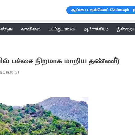
ஆப்பை டவுன்லோட் செய்யவும்
ெண்டிங்
வானிலை
பட்ஜெட் 2023-24
ஆரோக்கியம்
இன்றைய 
் பச்சை நிறமாக மாறிய தண்ணீர்
26, 03:05 IST