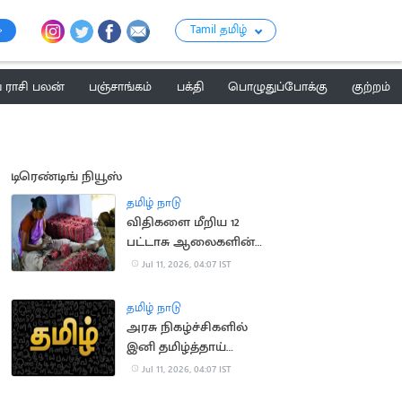
Tamil தமிழ்
ராசி பலன்
பஞ்சாங்கம்
பக்தி
பொழுதுப்போக்கு
குற்றம்
டிரெண்டிங் நியூஸ்
தமிழ் நாடு
விதிகளை மீறிய 12
பட்டாசு ஆலைகளின்
உரிமம் தற்காலிக ரத்து
Jul 11, 2026, 04:07 IST
தமிழ் நாடு
அரசு நிகழ்ச்சிகளில்
இனி தமிழ்த்தாய்
வாழ்த்துக்கே முதலிடம்:
Jul 11, 2026, 04:07 IST
மத்திய அமைச்சகம்