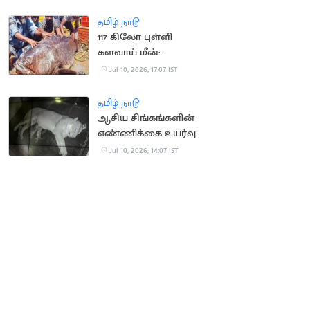
தமிழ் நாடு
117 கிலோ புள்ளி
களவாய் மீன்:
மீனவர்களுக்கு
Jul 10, 2026, 17:07 IST
அதிர்ஷ்டம்
தமிழ் நாடு
ஆசிய சிங்கங்களின்
எண்ணிக்கை உயர்வு
Jul 10, 2026, 14:07 IST