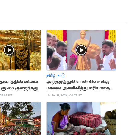
தமிழ் நாடு
ங்கத்தின் விலை
அழகுமுத்துக்கோன் சிலைக்கு
 ரூ.400 குறைந்தது
மாலை அணிவித்து மரியாதை
செலுத்திய தவெக அமைச்சர்கள்
 04:07 IST
Jul 11, 2026, 04:07 IST