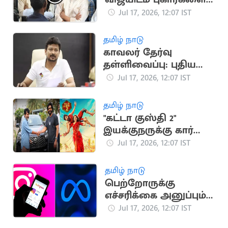
அடுக்கிய விடுதி
Jul 17, 2026, 12:07 IST
மாணவர்கள்
தமிழ் நாடு
காவலர் தேர்வு
தள்ளிவைப்பு: புதிய
அரசுக்கு உதயநிதி
Jul 17, 2026, 12:07 IST
ஸ்டாலின் கண்டனம்
தமிழ் நாடு
"கட்டா குஸ்தி 2"
இயக்குநருக்கு கார்
பரிசளித்த விஷ்ணு
Jul 17, 2026, 12:07 IST
விஷால்
தமிழ் நாடு
பெற்றோருக்கு
எச்சரிக்கை அனுப்பும்
இன்ஸ்டாகிராம் புதிய
Jul 17, 2026, 12:07 IST
வசதி