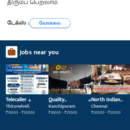
திரும்ப பெறலாம்.
டேக்ஸ் :
லோக்கல்
Jobs near you
Telecaller
Quality
North Indian
Inspector
Cook
Thirunelveli
Kanchipuram
Chennai
₹15000 - ₹30000
₹18000 - ₹25000
₹20000 - ₹25000