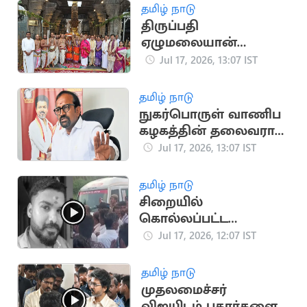
தமிழ் நாடு
திருப்பதி
ஏழுமலையான்
கோவிலில்
Jul 17, 2026, 13:07 IST
கோலாகலமாக
நடைபெற்ற ஆனிவார
தமிழ் நாடு
ஆஸ்தான விழா
நுகர்பொருள் வாணிப
கழகத்தின் தலைவராக
அமைச்சர்
Jul 17, 2026, 13:07 IST
வெங்கடரமணனை
நியமனம்
தமிழ் நாடு
சிறையில்
கொல்லப்பட்ட
சபரிவர்மன் உடலுடன்
Jul 17, 2026, 12:07 IST
குடும்பத்தினர்
போராட்டம்
தமிழ் நாடு
முதலமைச்சர்
விஜயிடம் புகார்களை