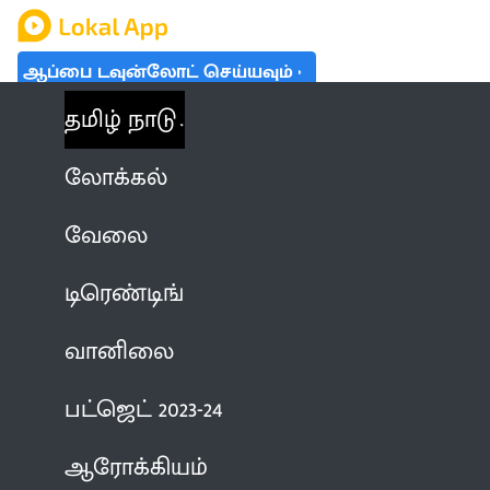
ஆப்பை டவுன்லோட் செய்யவும்
தமிழ் நாடு
லோக்கல்
வேலை
டிரெண்டிங்
வானிலை
பட்ஜெட் 2023-24
ஆரோக்கியம்