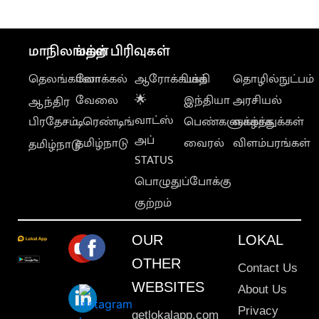
மாநிலங்கள்
மற்ற பிரிவுகள்
தெலங்கானா
லோக்கல்
ஆரோக்கியம்
பக்தி
தொழில்நுட்பம்
வேலை
🌟
இந்தியா
அரசியல்
ஆந்திர
வாட்ஸ்
பிரதேசம்
டிரெண்டிங்
பெண்களுக்காக
வாழ்த்துக்கள்
அப்
தமிழ்நாடு
வைரல்
விளம்பரங்கள்
தமிழ்நாடு
STATUS
பொழுதுப்போக்கு
குற்றம்
OUR
LOKAL
OTHER
Contact Us
WEBSITES
About Us
Privacy
getlokalapp.com