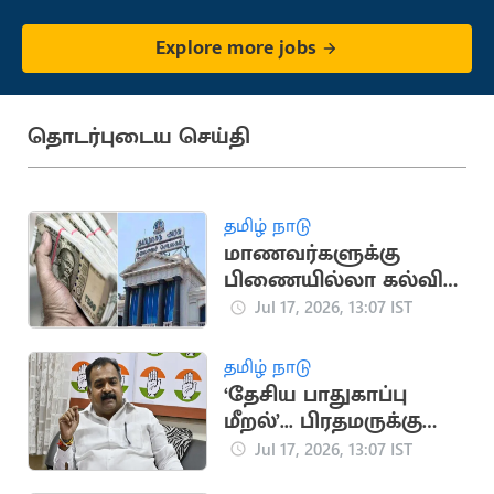
Explore more jobs
தொடர்புடைய செய்தி
தமிழ் நாடு
மாணவர்களுக்கு
பிணையில்லா கல்விக்
கடன்... அமைச்சர்
Jul 17, 2026, 13:07 IST
அறிவிப்பு
தமிழ் நாடு
‘தேசிய பாதுகாப்பு
மீறல்’... பிரதமருக்கு
மாணிக்கம் தாகூர்
Jul 17, 2026, 13:07 IST
கடிதம்