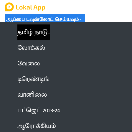
ஆப்பை டவுன்லோட் செய்யவும்
தமிழ் நாடு
லோக்கல்
வேலை
டிரெண்டிங்
வானிலை
பட்ஜெட் 2023-24
ஆரோக்கியம்