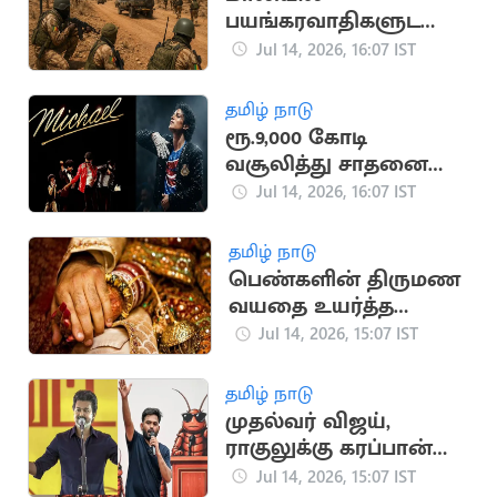
பயங்கரவாதிகளுடனா
ன மோதலில் 30
Jul 14, 2026, 16:07 IST
ராணுவ வீரர்கள் பலி
தமிழ் நாடு
ரூ.9,000 கோடி
வசூலித்து சாதனை
படைத்த மைக்கேல்
Jul 14, 2026, 16:07 IST
ஜாக்சன் பயோபிக்
தமிழ் நாடு
பெண்களின் திருமண
வயதை உயர்த்த
மத்திய அரசு
Jul 14, 2026, 15:07 IST
பரிசீலனை
தமிழ் நாடு
முதல்வர் விஜய்,
ராகுலுக்கு கரப்பான்
பூச்சி கட்சி போராட
Jul 14, 2026, 15:07 IST