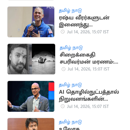
அழைப்பு
தமிழ் நாடு
ரஷ்ய வீரர்களுடன்
இணைந்து
விண்வெளி
Jul 14, 2026, 15:07 IST
பயணத்தை
தொடங்கினார் அனில்
தமிழ் நாடு
மேனன்
சிறைக்கைதி
சபரிவர்மன் மரணம்:
உடலில் 19 காயங்கள்
Jul 14, 2026, 15:07 IST
இருப்பதாக
உடற்கூராய்வில் தகவல்
தமிழ் நாடு
AI தொழில்நுட்பத்தால்
நிறுவனங்களின்
ரகசிய தகவல்களுக்கு
Jul 14, 2026, 15:07 IST
ஆபத்து:
மைக்ரோசாப்ட் CEO
தமிழ் நாடு
உலோக