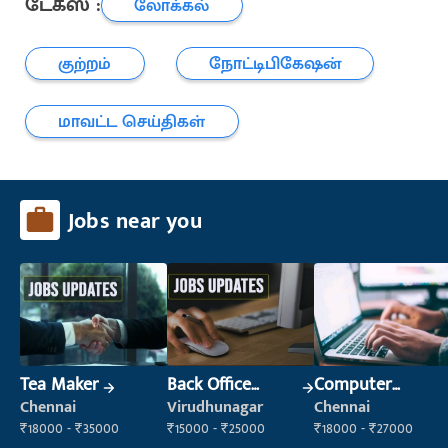
டேக்ஸ் :
லோக்கல்
குற்றம்
நோட்டிபிகேஷன்
மாவட்ட செய்திகள்
Jobs near you
Tea Maker
Back Office
Computer
Executive
Operator
Chennai
Virudhunagar
Chennai
(Administration)
₹18000 - ₹35000
₹15000 - ₹25000
₹18000 - ₹27000