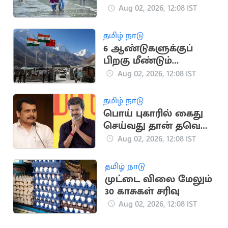
பள்ளிகளுக்கு நாளை
Aug 02, 2026, 12:08 IST
விடுமுறை
தமிழ் நாடு
6 ஆண்டுகளுக்குப்
பிறகு மீண்டும்
தொடங்கியது
Aug 02, 2026, 12:08 IST
இந்தியா-சீனா எல்லை
வர்த்தகம்!
தமிழ் நாடு
பொய் புகாரில் கைது
செய்வது தான் தவெக
அரசின் வேலை..
Aug 02, 2026, 12:08 IST
செந்தில்பாலாஜி
தமிழ் நாடு
முட்டை விலை மேலும்
30 காசுகள் சரிவு
Aug 02, 2026, 12:08 IST