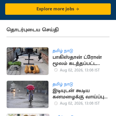
Explore more jobs
தொடர்புடைய செய்தி
தமிழ் நாடு
பாகிஸ்தான் ட்ரோன்
மூலம் கடத்தப்பட்ட
ரூ.50 கோடி
Aug 02, 2026, 13:08 IST
போதைப்பொருள்
பறிமுதல்
தமிழ் நாடு
இடியுடன் கூடிய
கனமழைக்கு வாய்ப்பு -
ஹேமச்சந்திரன்
Aug 02, 2026, 13:08 IST