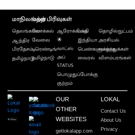
மாநிலங்கள்
மற்ற பிரிவுகள்
தெலங்கானா
லோக்கல்
ஆரோக்கியம்
பக்தி
தொழில்நுட்பம்
வேலை
🌟
இந்தியா
அரசியல்
ஆந்திர
வாட்ஸ்
பிரதேசம்
டிரெண்டிங்
பெண்களுக்காக
வாழ்த்துக்கள்
அப்
தமிழ்நாடு
வைரல்
விளம்பரங்கள்
தமிழ்நாடு
STATUS
பொழுதுப்போக்கு
குற்றம்
OUR
LOKAL
OTHER
Contact Us
WEBSITES
About Us
Privacy
getlokalapp.com