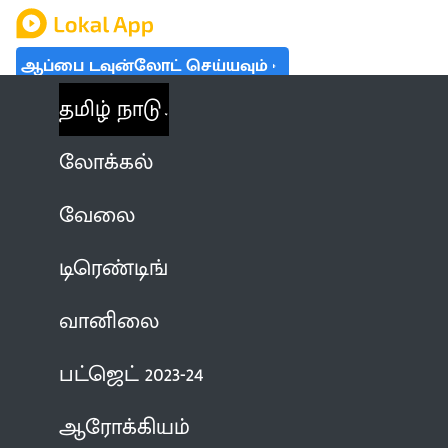
ஆப்பை டவுன்லோட் செய்யவும்
தமிழ் நாடு
லோக்கல்
வேலை
டிரெண்டிங்
வானிலை
பட்ஜெட் 2023-24
ஆரோக்கியம்