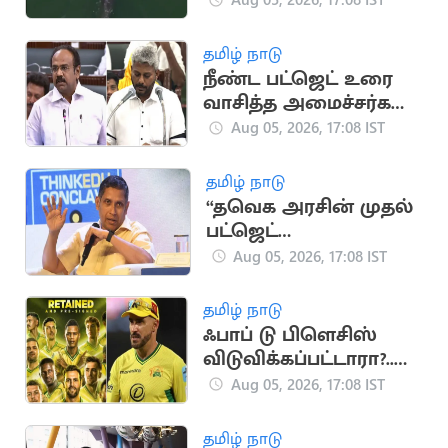
வீடியோ)
தமிழ் நாடு
நீண்ட பட்ஜெட் உரை
வாசித்த அமைச்சர்கள்
பட்டியலில் மரிய
Aug 05, 2026, 17:08 IST
வில்சன்
தமிழ் நாடு
“தவெக அரசின் முதல்
பட்ஜெட்
யதார்த்தமானது”..
Aug 05, 2026, 17:08 IST
பிரவீன் சக்ரவர்த்தி
கருத்து
தமிழ் நாடு
ஃபாப் டு பிளெசிஸ்
விடுவிக்கப்பட்டாரா?..
ஜோபர்க் சூப்பர் கிங்ஸ்
Aug 05, 2026, 17:08 IST
முடிவு அதிர்ச்சி
தமிழ் நாடு