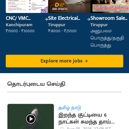
CNC/ VMC
Site Electrical
Showroom Sales
Operator
Engineer
Executive (Retail
Kanchipuram
Tiruppur
Tiruppur
Sales)
₹15000 - ₹30000
₹18000 - ₹25000
அனுபவம்
பொருத்து/தகுதி
பொருத்து
Explore more jobs
தொடர்புடைய செய்தி
தமிழ் நாடு
இறந்த குட்டியை 6
நாட்கள் சுமந்த தாய்
டால்பின் (வைரல்
Aug 05, 2026, 17:08 IST