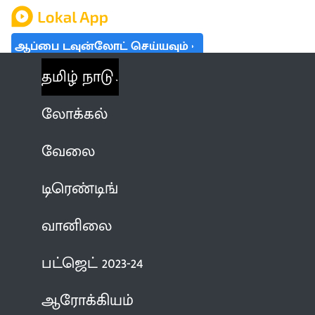
ஆப்பை டவுன்லோட் செய்யவும்
தமிழ் நாடு
லோக்கல்
வேலை
டிரெண்டிங்
வானிலை
பட்ஜெட் 2023-24
ஆரோக்கியம்