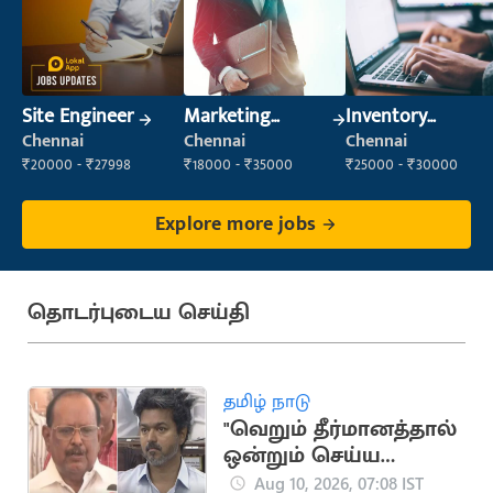
Site Engineer
Marketing
Inventory
Executive
Executive (Store
Chennai
Chennai
Chennai
Inventory)
₹20000 - ₹27998
₹18000 - ₹35000
₹25000 - ₹30000
Explore more jobs
தொடர்புடைய செய்தி
தமிழ் நாடு
"வெறும் தீர்மானத்தால்
ஒன்றும் செய்ய
முடியாது”.. திமுக
Aug 10, 2026, 07:08 IST