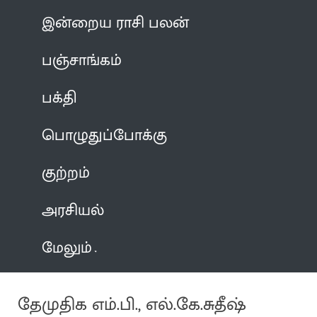
இன்றைய ராசி பலன்
பஞ்சாங்கம்
பக்தி
பொழுதுப்போக்கு
குற்றம்
அரசியல்
மேலும்
தேமுதிக எம்.பி., எல்.கே.சுதீஷ்