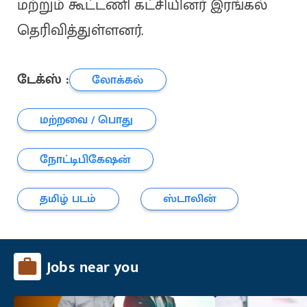
மற்றும் கூட்டணி கட்சியினர் இரங்கல்
தெரிவித்துள்ளனர்.
டேக்ஸ் :
லோக்கல்
மற்றவை / பொது
நோட்டிபிகேஷன்
தமிழ் படம்
ஸ்டாலின்
Jobs near you