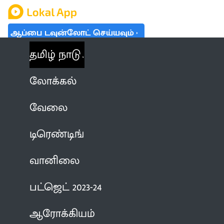
ஆப்பை டவுன்லோட் செய்யவும்
தமிழ் நாடு
லோக்கல்
வேலை
டிரெண்டிங்
வானிலை
பட்ஜெட் 2023-24
ஆரோக்கியம்