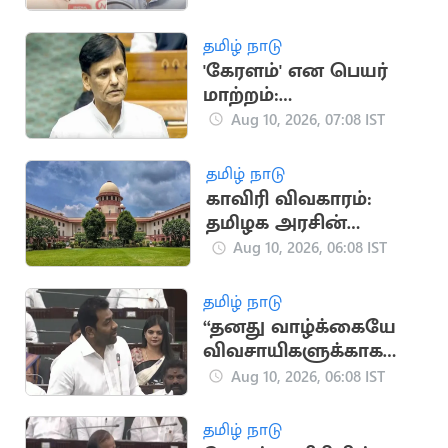
முன்னாள் அமைச்சர்
ரகுபதி
தமிழ் நாடு
'கேரளம்' என பெயர்
மாற்றம்:
நாடாளுமன்றத்தில்
Aug 10, 2026, 07:08 IST
மசோதாவை தாக்கல்
தமிழ் நாடு
காவிரி விவகாரம்:
தமிழக அரசின்
வழக்கை ஆக.13-ல்
Aug 10, 2026, 06:08 IST
விசாரிக்கிறது
உச்சநீதிமன்றம்
தமிழ் நாடு
“தனது வாழ்க்கையே
விவசாயிகளுக்காக
என்றார் முதல்வர்
Aug 10, 2026, 06:08 IST
விஜய்”.. ஆதவ்
அர்ஜூனா
தமிழ் நாடு