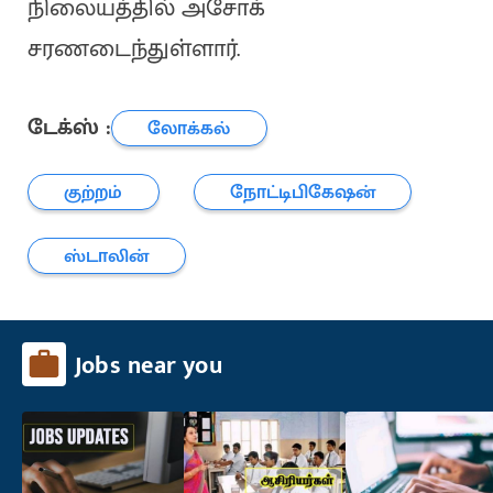
நிலையத்தில் அசோக்
சரணடைந்துள்ளார்.
டேக்ஸ் :
லோக்கல்
குற்றம்
நோட்டிபிகேஷன்
ஸ்டாலின்
Jobs near you