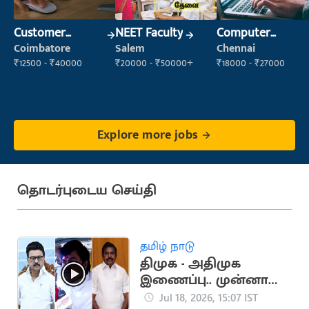
Customer
NEET Faculty
Computer
Support Officer
Operator
Coimbatore
Salem
Chennai
₹12500 - ₹40000
₹20000 - ₹50000+
₹18000 - ₹27000
Explore more jobs
தொடர்புடைய செய்தி
தமிழ் நாடு
திமுக - அதிமுக
இணைப்பு.. முன்னாள்
அமைச்சர் ராஜேந்திர
Jul 18, 2026, 15:07 IST