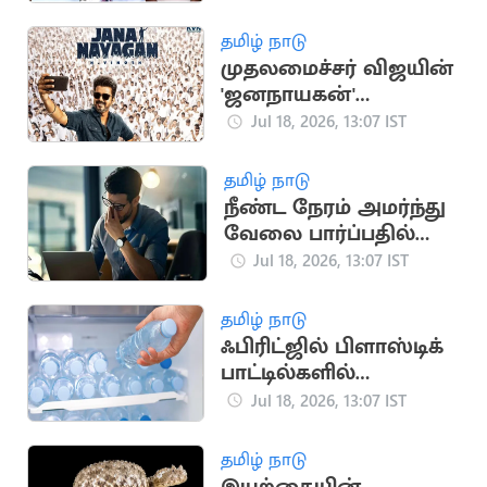
பாலாஜி விளக்கம்
தமிழ் நாடு
முதலமைச்சர் விஜயின்
'ஜனநாயகன்'
படத்திற்கான
Jul 18, 2026, 13:07 IST
முன்பதிவு
தொடங்கியது
தமிழ் நாடு
நீண்ட நேரம் அமர்ந்து
வேலை பார்ப்பதில்
மறைந்திருக்கும்
Jul 18, 2026, 13:07 IST
பேராபத்து
தமிழ் நாடு
ஃபிரிட்ஜில் பிளாஸ்டிக்
பாட்டில்களில்
தண்ணீர் வைத்து
Jul 18, 2026, 13:07 IST
குடிக்கிறீர்களா?
தமிழ் நாடு