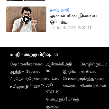
நடுவராக சிலாவ்கோ
வின்சிச் தேர்வு
தமிழ் நாடு
அனல் மின் நிலைய
ஒப்பந்த
தொழிலாளர்களுக்கு
Jul 18, 2026, 13:07 IST
அமைச்சர்
நிர்மல்குமார்
வேண்டுகோள்
மாநிலங்கள்
மற்ற பிரிவுகள்
தெலங்கானா
லோக்கல்
ஆரோக்கியம்
பக்தி
தொழில்நுட்பம்
வேலை
🌟
இந்தியா
அரசியல்
ஆந்திர
வாட்ஸ்
பிரதேசம்
டிரெண்டிங்
பெண்களுக்காக
வாழ்த்துக்கள்
அப்
தமிழ்நாடு
வைரல்
விளம்பரங்கள்
தமிழ்நாடு
STATUS
பொழுதுப்போக்கு
குற்றம்