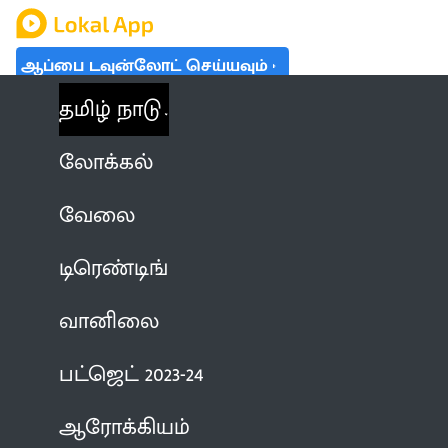
ஆப்பை டவுன்லோட் செய்யவும்
தமிழ் நாடு
லோக்கல்
வேலை
டிரெண்டிங்
வானிலை
பட்ஜெட் 2023-24
ஆரோக்கியம்