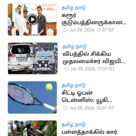
வளர்ந்த வரலாறு
தமிழ் நாடு
கரூர்
குடும்பத்தினருக்கான
அரசு பணி ரத்து..
Jul 29, 2026, 17:07 IST
உச்சநீதிமன்றத்தில்
தமிழக அரசு மனு
தமிழ் நாடு
விபத்தில் சிக்கிய
முதலமைச்சர் விஜயின்
கான்வாய் வாகனம்
Jul 29, 2026, 17:07 IST
தமிழ் நாடு
சிட்டி ஓபன்
டென்னிஸ்: யூகி
பாம்ப்ரி ஜோடி
Jul 29, 2026, 16:07 IST
தோல்வி
தமிழ் நாடு
பள்ளத்தாக்கில் கார்