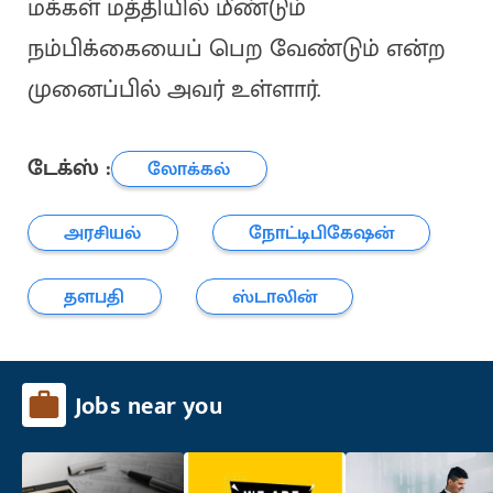
மக்கள் மத்தியில் மீண்டும்
நம்பிக்கையைப் பெற வேண்டும் என்ற
முனைப்பில் அவர் உள்ளார்.
டேக்ஸ் :
லோக்கல்
அரசியல்
நோட்டிபிகேஷன்
தளபதி
ஸ்டாலின்
Jobs near you