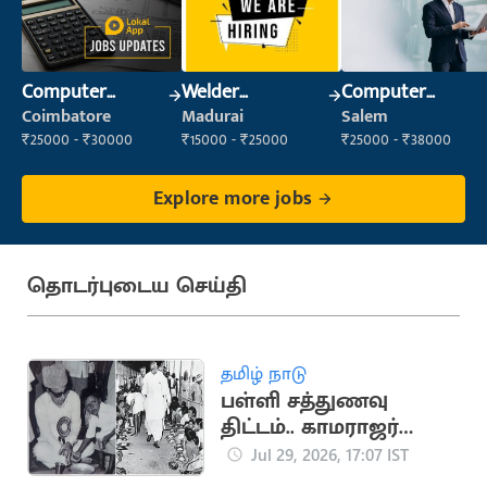
Computer
Welder
Computer
Operator
(Fabrication)
Operator
Coimbatore
Madurai
Salem
₹25000 - ₹30000
₹15000 - ₹25000
₹25000 - ₹38000
Explore more jobs
தொடர்புடைய செய்தி
தமிழ் நாடு
பள்ளி சத்துணவு
திட்டம்.. காமராஜர்
தொடங்கி
Jul 29, 2026, 17:07 IST
மு.க.ஸ்டாலின் வரை