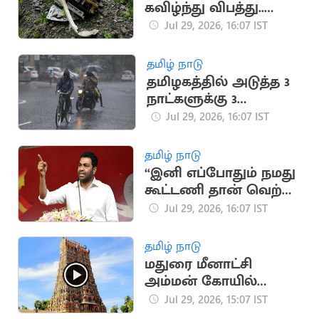
கவிழ்ந்து விபத்து..
பச்சிளம் குழந்தை
Jul 29, 2026, 16:07 IST
உள்பட 5 பேர் பலி
தமிழ் நாடு
தமிழகத்தில் அடுத்த 3
நாட்களுக்கு 3
மாவட்டங்களில்
Jul 29, 2026, 16:07 IST
கனமழைக்கு வாய்ப்பு
தமிழ் நாடு
“இனி எப்போதும் நமது
கூட்டணி தான் வெற்றி
பெறும்”.. அமைச்சர்
Jul 29, 2026, 16:07 IST
ஆதவ் அர்ஜுனா
தமிழ் நாடு
மதுரை மீனாட்சி
அம்மன் கோயில்
நிலமோசடி.. 19 பேர்
Jul 29, 2026, 15:07 IST
மீது வழக்கு