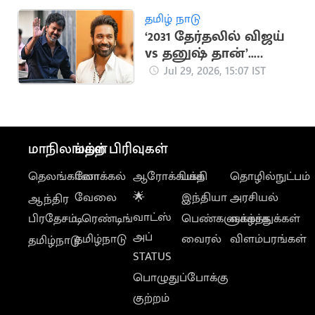
தமிழ் நாடு
‘2031 தேர்தலில் விஜய்
vs தனுஷ் தான்’..
விஜயின் ஜோதிடர்
Jul 29, 2026, 15:07 IST
கணிப்பு
மாநிலங்கள்
மற்ற பிரிவுகள்
தெலங்கானா
லோக்கல்
ஆரோக்கியம்
பக்தி
தொழில்நுட்பம்
வேலை
🌟
இந்தியா
அரசியல்
ஆந்திர
வாட்ஸ்
பிரதேசம்
டிரெண்டிங்
பெண்களுக்காக
வாழ்த்துக்கள்
அப்
தமிழ்நாடு
வைரல்
விளம்பரங்கள்
தமிழ்நாடு
STATUS
பொழுதுப்போக்கு
குற்றம்