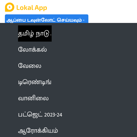
ஆப்பை டவுன்லோட் செய்யவும்
தமிழ் நாடு
லோக்கல்
வேலை
டிரெண்டிங்
வானிலை
பட்ஜெட் 2023-24
ஆரோக்கியம்