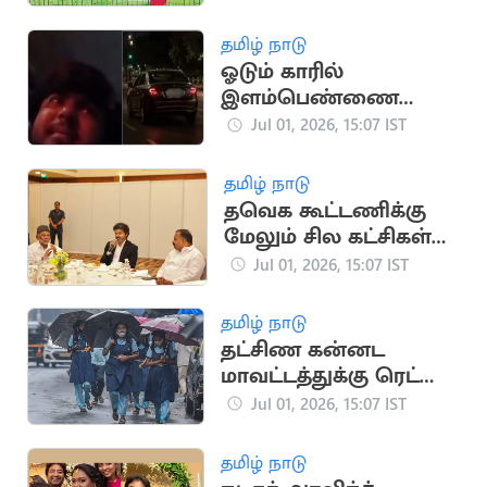
இருந்து 3
ஆண்டுகளாக
தமிழ் நாடு
குறைப்பு
ஓடும் காரில்
இளம்பெண்ணை
பலாத்காரம் செய்ய
Jul 01, 2026, 15:07 IST
முயற்சி
தமிழ் நாடு
தவெக கூட்டணிக்கு
மேலும் சில கட்சிகள்
வருகை: முதல்வர்
Jul 01, 2026, 15:07 IST
விஜய் பேச்சு
தமிழ் நாடு
தட்சிண கன்னட
மாவட்டத்துக்கு ரெட்
அலர்ட் விடுப்பு:
Jul 01, 2026, 15:07 IST
பள்ளிகளுக்கு
விடுமுறை
தமிழ் நாடு