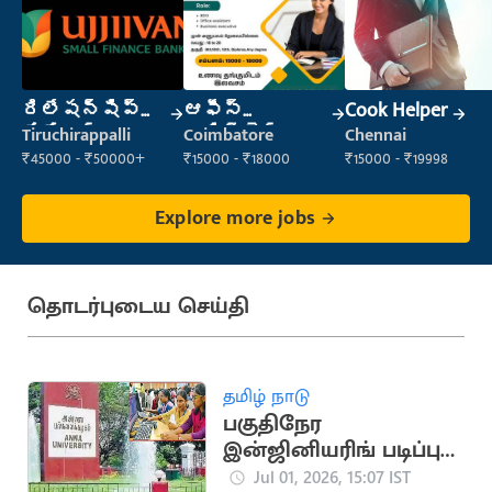
రిలేషన్‌షిప్
ఆఫీస్
Cook Helper
మేనేజర్
అసిస్టెంట్
Tiruchirappalli
Coimbatore
Chennai
₹45000 - ₹50000+
₹15000 - ₹18000
₹15000 - ₹19998
Explore more jobs
தொடர்புடைய செய்தி
தமிழ் நாடு
பகுதிநேர
இன்ஜினியரிங் படிப்பு:
4 ஆண்டுகளில்
Jul 01, 2026, 15:07 IST