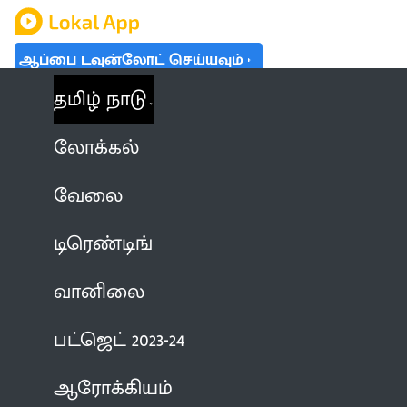
ஆப்பை டவுன்லோட் செய்யவும்
தமிழ் நாடு
லோக்கல்
வேலை
டிரெண்டிங்
வானிலை
பட்ஜெட் 2023-24
ஆரோக்கியம்