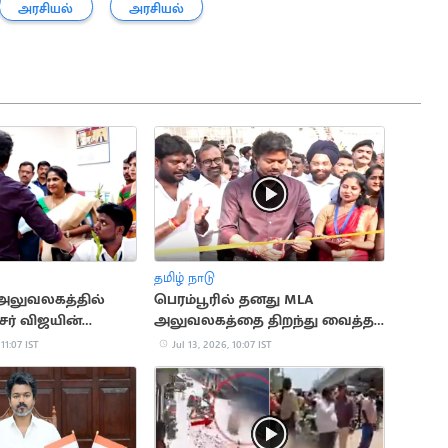
அரசியல்
அரசியல்
தமிழ் நாடு
அலுவலகத்தில்
பெரம்பூரில் தனது MLA
ர் விஜயின்
அலுவலகத்தை திறந்து வைத்த
 செயல்
முதலமைச்சர் விஜய்
 11:07 IST
Jul 13, 2026, 10:07 IST