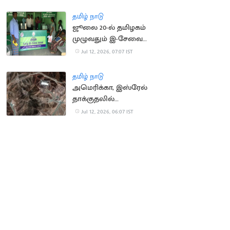
அரசு எச்சரிக்கை
தமிழ் நாடு
ஜூலை 20-ல் தமிழகம்
முழுவதும் இ-சேவை
மையங்கள் மூடல்
Jul 12, 2026, 07:07 IST
தமிழ் நாடு
அமெரிக்கா, இஸ்ரேல்
தாக்குதலில்
சேதமடைந்த அணுசக்தி
Jul 12, 2026, 06:07 IST
தளங்களை சீரமைக்கும்
ஈரான்