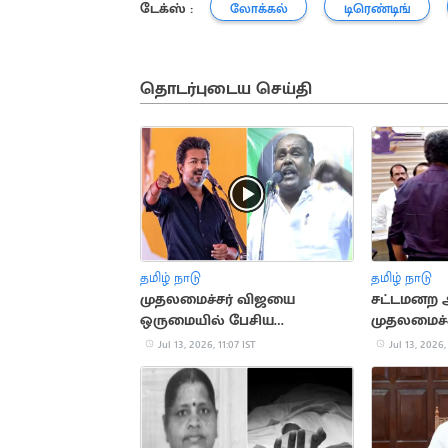
டேக்ஸ் :
லோக்கல்
டிரெண்டிங்
தொடர்புடைய செய்தி
தமிழ் நாடு
தமிழ் நாடு
முதலமைச்சர் விஜயை
சட்டமனற 
ஒருமையில் பேசிய
முதலமைச்ச
ஆர்.பி.உதயகுமார்
நெகிழ்ச்சி
Jul 13, 2026, 11:07 IST
Jul 13, 2026,