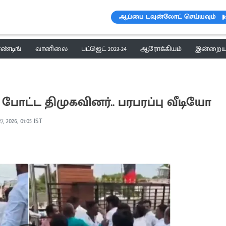
ஆப்பை டவுன்லோட் செய்யவும்
ெண்டிங்
வானிலை
பட்ஜெட் 2023-24
ஆரோக்கியம்
இன்றைய 
ோட்ட திமுகவினர்.. பரபரப்பு வீடியோ
, 2026, 01:05 IST