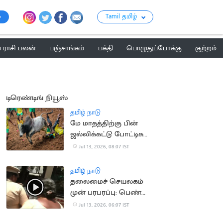
Tamil தமிழ்
ராசி பலன்
பஞ்சாங்கம்
பக்தி
பொழுதுப்போக்கு
குற்றம்
டிரெண்டிங் நியூஸ்
தமிழ் நாடு
மே மாதத்திற்கு பின்
ஜல்லிக்கட்டு போட்டிகள்
நடத்தக்கூடாது..
Jul 13, 2026, 08:07 IST
நீதிமன்றம்
தமிழ் நாடு
தலைமைச் செயலகம்
முன் பரபரப்பு: பெண்
தற்கொலை முயற்சி!
Jul 13, 2026, 06:07 IST