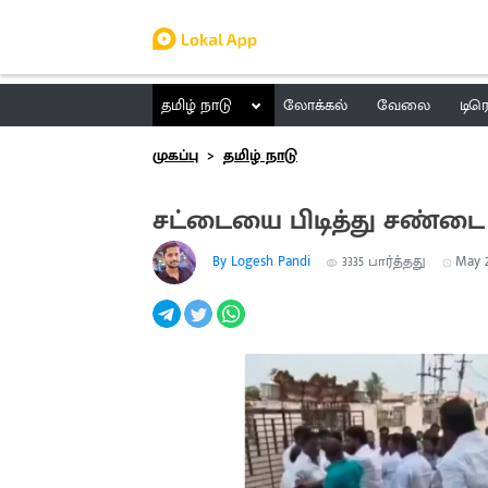
தமிழ் நாடு
லோக்கல்
வேலை
டிர
முகப்பு
தமிழ் நாடு
சட்டையை பிடித்து சண்டை ப
By Logesh Pandi
3335
பார்த்தது
May 27