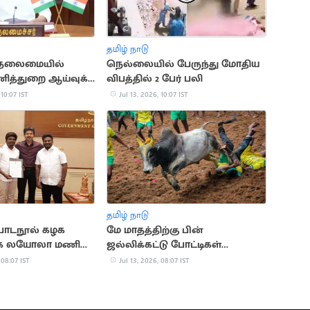
தமிழ் நாடு
 தலைமையில்
நெல்லையில் பேருந்து மோதிய
ித்துறை ஆய்வுக்
விபத்தில் 2 பேர் பலி
 10:07 IST
Jul 13, 2026, 10:07 IST
தமிழ் நாடு
 பாடநூல் கழக
மே மாதத்திற்கு பின்
க லயோலா மணி
ஜல்லிக்கட்டு போட்டிகள்
நடத்தக்கூடாது.. நீதிமன்றம்
 08:07 IST
Jul 13, 2026, 08:07 IST