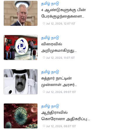
தமிழ் நாடு
4 ஆண்டுகளுக்கு பின்
பேரக்குழந்தைகளை
சந்தித்த இங்கிலாந்து
Jul 12, 2026, 12:07 IST
மன்னர் சார்லஸ்
தமிழ் நாடு
விரைவில்
அறிமுகமாகிறது
மேம்படுத்தப்பட்ட புதிய
Jul 12, 2026, 11:07 IST
ஐ.ஆர்.சி.டி.சி.
இணையதளம்
தமிழ் நாடு
கத்தார் நாட்டின்
முன்னாள் அரசர்
காலமானார்
Jul 12, 2026, 09:07 IST
தமிழ் நாடு
ஆந்திராவில்
கொரோனா அதிகரிப்பு:
சுகாதாரத் துறைக்கு
Jul 12, 2026, 08:07 IST