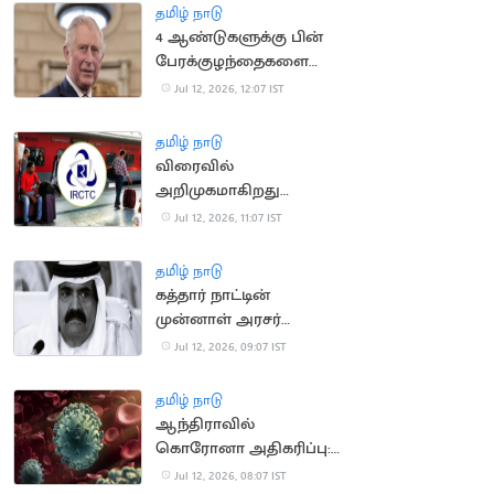
தமிழ் நாடு
4 ஆண்டுகளுக்கு பின்
பேரக்குழந்தைகளை
சந்தித்த இங்கிலாந்து
Jul 12, 2026, 12:07 IST
மன்னர் சார்லஸ்
தமிழ் நாடு
விரைவில்
அறிமுகமாகிறது
மேம்படுத்தப்பட்ட புதிய
Jul 12, 2026, 11:07 IST
ஐ.ஆர்.சி.டி.சி.
இணையதளம்
தமிழ் நாடு
கத்தார் நாட்டின்
முன்னாள் அரசர்
காலமானார்
Jul 12, 2026, 09:07 IST
தமிழ் நாடு
ஆந்திராவில்
கொரோனா அதிகரிப்பு:
சுகாதாரத் துறைக்கு
Jul 12, 2026, 08:07 IST