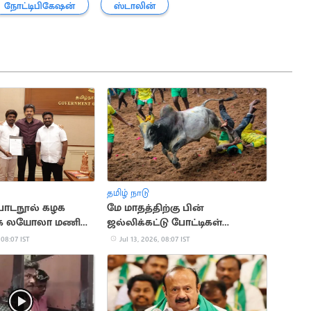
நோட்டிபிகேஷன்
ஸ்டாலின்
தமிழ் நாடு
 பாடநூல் கழக
மே மாதத்திற்கு பின்
க லயோலா மணி
ஜல்லிக்கட்டு போட்டிகள்
நடத்தக்கூடாது.. நீதிமன்றம்
 08:07 IST
Jul 13, 2026, 08:07 IST