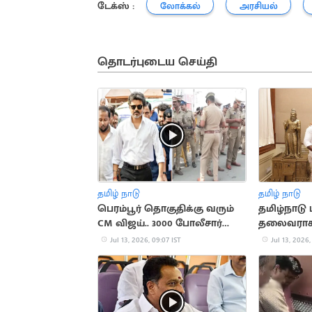
டேக்ஸ் :
லோக்கல்
அரசியல்
தொடர்புடைய செய்தி
தமிழ் நாடு
தமிழ் நாடு
பெரம்பூர் தொகுதிக்கு வரும்
தமிழ்நாடு
CM விஜய்.. 3000 போலீசார்
தலைவரா
குவிப்பு
நியமனம்
Jul 13, 2026, 09:07 IST
Jul 13, 2026,