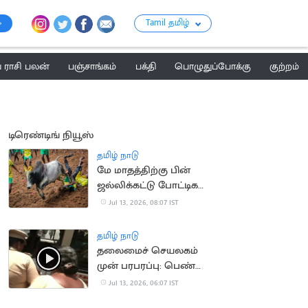
Tamil தமிழ்
ராசி பலன்
பஞ்சாங்கம்
பக்தி
பொழுதுப்போக்கு
குற்றம்
டிரெண்டிங் நியூஸ்
தமிழ் நாடு
மே மாதத்திற்கு பின்
ஜல்லிக்கட்டு போட்டிகள்
நடத்தக்கூடாது..
Jul 13, 2026, 08:07 IST
நீதிமன்றம்
தமிழ் நாடு
தலைமைச் செயலகம்
முன் பரபரப்பு: பெண்
தற்கொலை முயற்சி!
Jul 13, 2026, 06:07 IST