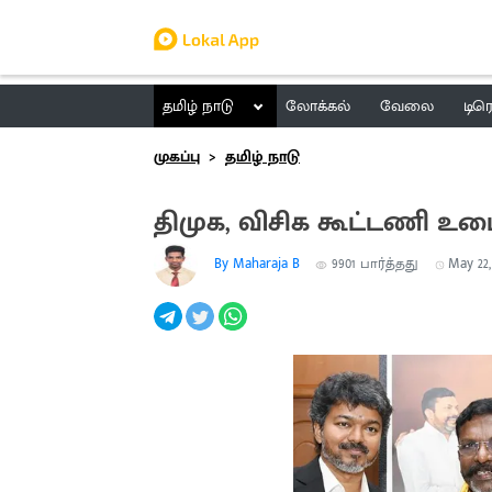
தமிழ் நாடு
லோக்கல்
வேலை
டிர
முகப்பு
தமிழ் நாடு
திமுக, விசிக கூட்டணி உடைந
By Maharaja B
9901
பார்த்தது
May 22,