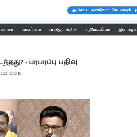
ஆப்பை டவுன்லோட் செய்யவும்
ெண்டிங்
வானிலை
பட்ஜெட் 2023-24
ஆரோக்கியம்
இன்றைய 
்தது? - பரபரப்பு பதிவு
 2026, 03:05 IST