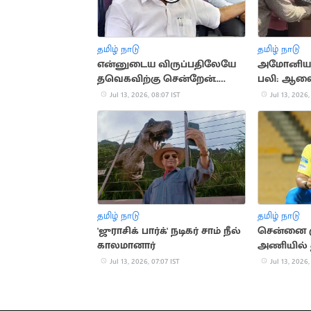
தமிழ் நாடு
தமிழ் நாடு
என்னுடைய விருப்பதிலேயே
அமோனியா 
தவெகவிற்கு சென்றேன்..
பலி: ஆலைக்
எம்.ஆர்.விஜயபாஸ்கர்
Jul 13, 2026, 08:07 IST
Jul 13, 2026,
தமிழ் நாடு
தமிழ் நாடு
'ஜுராசிக் பார்க்' நடிகர் சாம் நீல்
சென்னை சூ
காலமானார்
அணியில
பயிற்சியா
Jul 13, 2026, 07:07 IST
Jul 13, 2026,