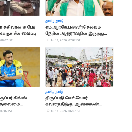
தமிழ் நாடு
கசிவால் 18 பேர்
எம்.ஆர்.கே.பன்னீர்செல்வம்
குச் சீல் வைப்பு
நேரில் ஆஜராவதில் இருந்து
விலக்கு
 08:07 IST
Jul 13, 2026, 07:07 IST
தமிழ் நாடு
ப்பர் கிங்ஸ்
திருப்பதி செல்வோர்
் தலைமை
கவனத்திற்கு: ஆன்லைன்
ளர் ஆகும் தோனி?
தரிசன டிக்கெட் அறிவிப்பு
 07:07 IST
Jul 13, 2026, 06:07 IST