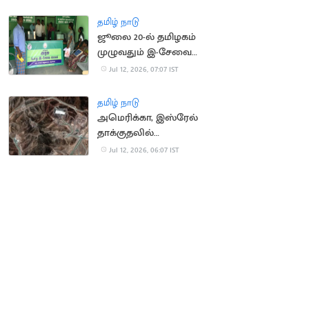
அரசு எச்சரிக்கை
தமிழ் நாடு
ஜூலை 20-ல் தமிழகம்
முழுவதும் இ-சேவை
மையங்கள் மூடல்
Jul 12, 2026, 07:07 IST
தமிழ் நாடு
அமெரிக்கா, இஸ்ரேல்
தாக்குதலில்
சேதமடைந்த அணுசக்தி
Jul 12, 2026, 06:07 IST
தளங்களை சீரமைக்கும்
ஈரான்