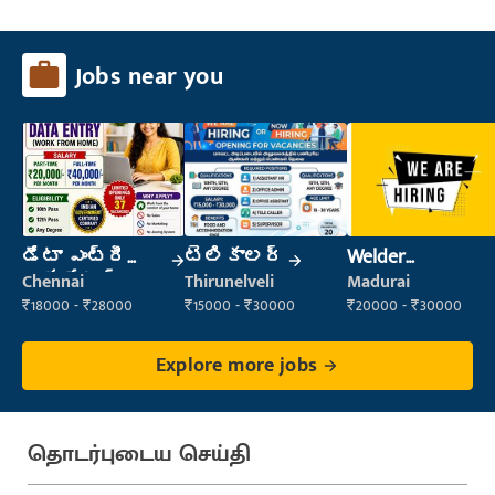
Jobs near you
డేటా ఎంట్రీ
టెలికాలర్
Welder
ఆపరేటర్
(Fabrication)
Chennai
Thirunelveli
Madurai
₹18000 - ₹28000
₹15000 - ₹30000
₹20000 - ₹30000
Explore more jobs
தொடர்புடைய செய்தி