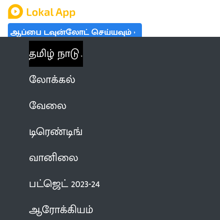
ஆப்பை டவுன்லோட் செய்யவும்
தமிழ் நாடு
லோக்கல்
வேலை
டிரெண்டிங்
வானிலை
பட்ஜெட் 2023-24
ஆரோக்கியம்