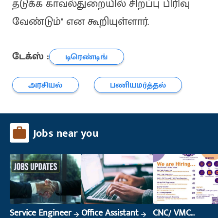
தடுக்க காவல்துறையில் சிறப்பு பிரிவு
வேண்டும்" என கூறியுள்ளார்.
டேக்ஸ் :
டிரெண்டிங்
அரசியல்
பணியமர்த்தல்
Jobs near you
Service Engineer
Office Assistant
CNC/ VMC