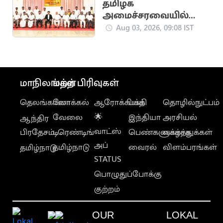
தமிழக
அமைச்சரவையில்
விரைவில் மாற்றம்.. 4
Aug 03, 2026, 09:08 IST
அமைச்சர்கள் பதவி
காலி?
மாநிலங்கள்
மற்ற பிரிவுகள்
தெலங்கானா
லோக்கல்
ஆரோக்கியம்
பக்தி
தொழில்நுட்பம்
வேலை
🌟
இந்தியா
அரசியல்
ஆந்திர
வாட்ஸ்
பிரதேசம்
டிரெண்டிங்
பெண்களுக்காக
வாழ்த்துக்கள்
அப்
தமிழ்நாடு
வைரல்
விளம்பரங்கள்
தமிழ்நாடு
STATUS
பொழுதுப்போக்கு
குற்றம்
OUR
LOKAL