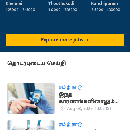
Operator
Chennai
Thoothukudi
Kanchipuram
₹25000 - ₹45000
₹12000 - ₹28000
₹15000 - ₹30000
Explore more jobs
தொடர்புடைய செய்தி
தமிழ் நாடு
இந்த
காரணங்களினாலும்
உங்களுக்கு நீரிழிவு
Aug 03, 2026, 10:08 IST
நோய் ஏற்பட
வாய்ப்புள்ளது
தமிழ் நாடு