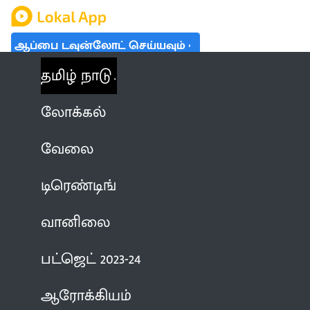
ஆப்பை டவுன்லோட் செய்யவும்
தமிழ் நாடு
லோக்கல்
வேலை
டிரெண்டிங்
வானிலை
பட்ஜெட் 2023-24
ஆரோக்கியம்