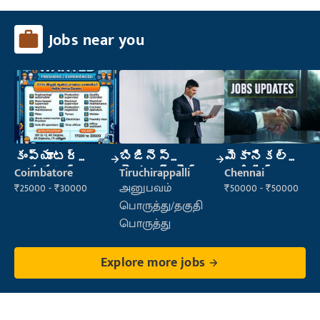
Jobs near you
కంప్యూటర్
బిజినెస్
మెకానికల్
ఆపరేటర్
డెవలప్ మెంట్
ఇంజినీర్
Coimbatore
Tiruchirappalli
Chennai
మేనేజర్
₹25000 - ₹30000
அனுபவம்
₹50000 - ₹50000
பொருத்து/தகுதி
பொருத்து
Explore more jobs