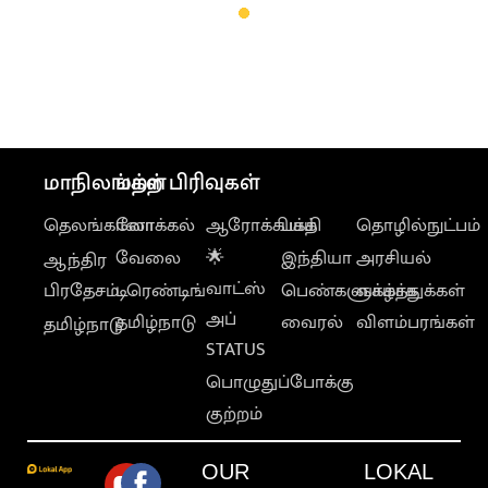
மாநிலங்கள்
மற்ற பிரிவுகள்
தெலங்கானா
லோக்கல்
ஆரோக்கியம்
பக்தி
தொழில்நுட்பம்
வேலை
🌟
இந்தியா
அரசியல்
ஆந்திர
வாட்ஸ்
பிரதேசம்
டிரெண்டிங்
பெண்களுக்காக
வாழ்த்துக்கள்
அப்
தமிழ்நாடு
வைரல்
விளம்பரங்கள்
தமிழ்நாடு
STATUS
பொழுதுப்போக்கு
குற்றம்
OUR
LOKAL