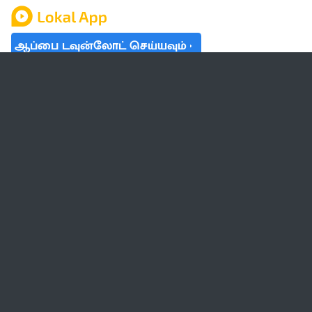
ஆப்பை டவுன்லோட் செய்யவும்
தமிழ் நாடு
லோக்கல்
வேலை
டிரெண்டிங்
வானிலை
பட்ஜெட் 2023-24
ஆரோக்கியம்