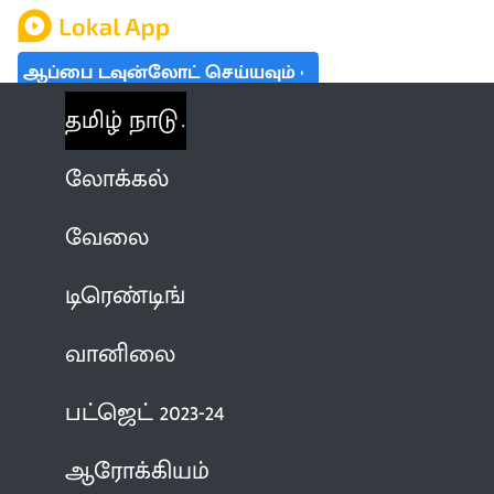
ஆப்பை டவுன்லோட் செய்யவும்
தமிழ் நாடு
லோக்கல்
வேலை
டிரெண்டிங்
வானிலை
பட்ஜெட் 2023-24
ஆரோக்கியம்