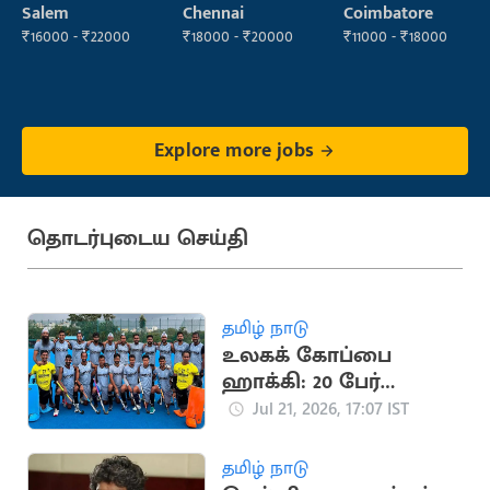
Operator
Sales)
Salem
Chennai
Coimbatore
₹16000 - ₹22000
₹18000 - ₹20000
₹11000 - ₹18000
Explore more jobs
தொடர்புடைய செய்தி
தமிழ் நாடு
உலகக் கோப்பை
ஹாக்கி: 20 பேர்
கொண்ட இந்திய
Jul 21, 2026, 17:07 IST
அணி அறிவிப்பு
தமிழ் நாடு