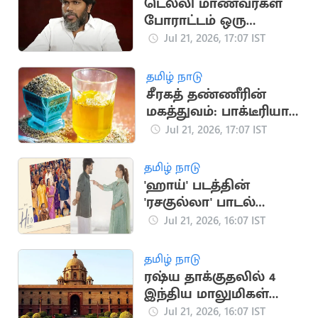
டெல்லி மாணவர்கள்
போராட்டம் ஒரு
தலைமுறையின்
Jul 21, 2026, 17:07 IST
ஒட்டுமொத்த கோபம்:
பா.ரஞ்சித்
தமிழ் நாடு
சீரகத் தண்ணீரின்
மகத்துவம்: பாக்டீரியா
தொற்று முதல் இதய
Jul 21, 2026, 17:07 IST
பாதுகாப்பு வரை
தமிழ் நாடு
'ஹாய்' படத்தின்
'ரசகுல்லா' பாடல்
நாளை வெளியீடு
Jul 21, 2026, 16:07 IST
தமிழ் நாடு
ரஷ்ய தாக்குதலில் 4
இந்திய மாலுமிகள்
பலி: இந்தியா
Jul 21, 2026, 16:07 IST