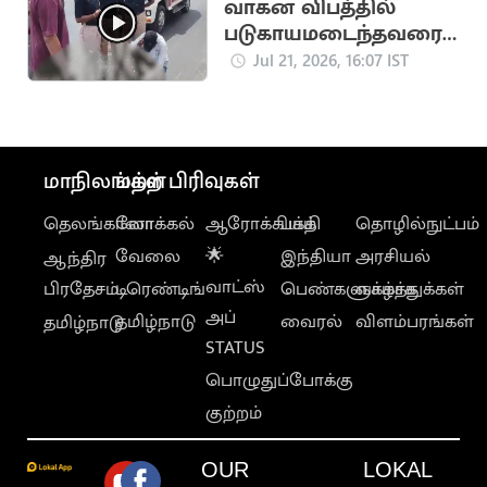
வாகன விபத்தில்
படுகாயமடைந்தவரை
மீட்டு
Jul 21, 2026, 16:07 IST
மருத்துவமனையில்
சேர்த்த தவெக MLA
மாநிலங்கள்
மற்ற பிரிவுகள்
தெலங்கானா
லோக்கல்
ஆரோக்கியம்
பக்தி
தொழில்நுட்பம்
வேலை
🌟
இந்தியா
அரசியல்
ஆந்திர
வாட்ஸ்
பிரதேசம்
டிரெண்டிங்
பெண்களுக்காக
வாழ்த்துக்கள்
அப்
தமிழ்நாடு
வைரல்
விளம்பரங்கள்
தமிழ்நாடு
STATUS
பொழுதுப்போக்கு
குற்றம்
OUR
LOKAL