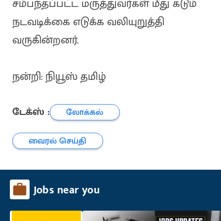
சம்பந்தப்பட்ட மருத்துவர்கள் மீது கடும்
நடவடிக்கை எடுக்க வலியுறுத்தி
வருகின்றனர்.
நன்றி: நியூஸ் தமிழ்
டேக்ஸ் :
லோக்கல்
வைரல் செய்தி
Jobs near you