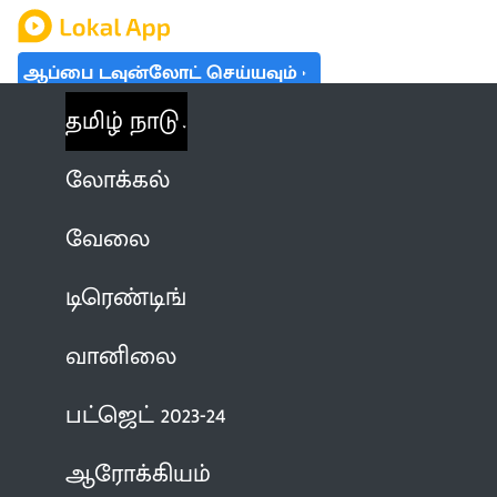
ஆப்பை டவுன்லோட் செய்யவும்
தமிழ் நாடு
லோக்கல்
வேலை
டிரெண்டிங்
வானிலை
பட்ஜெட் 2023-24
ஆரோக்கியம்