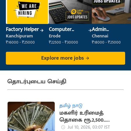
Factory Helper
Computer
Admin
Operator
Supervisor
Kanchipuram
Erode
Chennai
₹16000 - ₹25000
₹22500 - ₹30000
₹18000 - ₹25000
Explore more jobs
தொடர்புடைய செய்தி
தமிழ் நாடு
மகளிர் உரிமைத்
தொகை ரூ.2,500..
முதலில் யாருக்கு
Jul 10, 2026, 03:07 IST