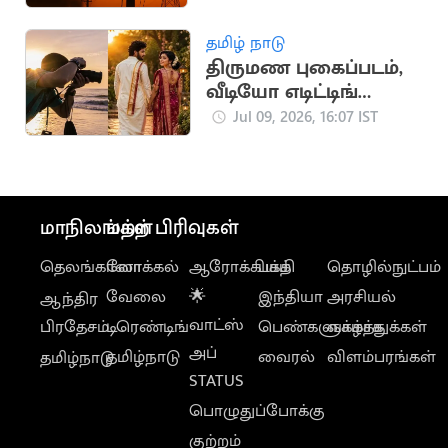
தமிழ் நாடு
திருமண புகைப்படம்,
வீடியோ எடிட்டிங்
பயிற்சி: தமிழக அரசு
Jul 09, 2026, 16:07 IST
அறிவிப்பு
மாநிலங்கள்
மற்ற பிரிவுகள்
தெலங்கானா
லோக்கல்
ஆரோக்கியம்
பக்தி
தொழில்நுட்பம்
வேலை
🌟
இந்தியா
அரசியல்
ஆந்திர
வாட்ஸ்
பிரதேசம்
டிரெண்டிங்
பெண்களுக்காக
வாழ்த்துக்கள்
அப்
தமிழ்நாடு
வைரல்
விளம்பரங்கள்
தமிழ்நாடு
STATUS
பொழுதுப்போக்கு
குற்றம்