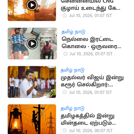
சென்னையில் CNG
குழாய் உடைந்து கேஸ்
கசிவு.. பெரும் தீ
Jul 10, 2026, 01:07 IST
விபத்து
தமிழ் நாடு
நெல்லை இரட்டை
கொலை - ஒருவரை
சுட்டுப்பிடித்த போலீஸ்
Jul 10, 2026, 01:07 IST
தமிழ் நாடு
முதல்வர் விஜய் இன்று
கரூர் செல்கிறார்:
அரசு நிகழ்ச்சிகளில்
Jul 10, 2026, 01:07 IST
பங்கேற்பு
தமிழ் நாடு
தமிழகத்தில் இன்று
மின்தடை ஏற்படும்
இடங்கள் இவைதான்
Jul 10, 2026, 00:07 IST