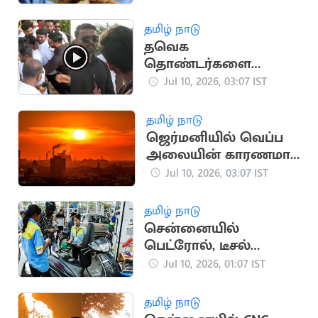
கிடைக்கும்?
தமிழ் நாடு
தவெக
தொண்டர்களை
வெளியே தள்ளிய
Jul 10, 2026, 03:07 IST
பவுன்சர்
தமிழ் நாடு
ஜெர்மனியில் வெப்ப
அலையின் காரணமாக
5,120 பேர் உயிரிழப்பு
Jul 10, 2026, 03:07 IST
தமிழ் நாடு
சென்னையில்
பெட்ரோல், டீசல்
விலையில் மாற்றம்
Jul 10, 2026, 01:07 IST
இல்லை
தமிழ் நாடு