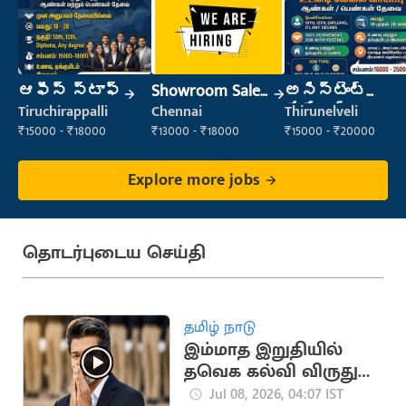
ఆఫీస్ స్టాఫ్
Showroom Sales
అసిస్టెంట్
Executive (Retail
మేనేజర్
Tiruchirappalli
Chennai
Thirunelveli
Sales)
₹15000 - ₹18000
₹13000 - ₹18000
₹15000 - ₹20000
Explore more jobs
தொடர்புடைய செய்தி
தமிழ் நாடு
இம்மாத இறுதியில்
தவெக கல்வி விருது
விழா?
Jul 08, 2026, 04:07 IST