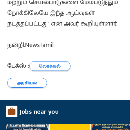
மற்றும் செயல்பாடுகளை மேம்படுத்தும்
நோக்கிலேயே இந்த ஆய்வுகள்
நடத்தப்பட்டது" என அவர் கூறியுள்ளார்.
நன்றி:NewsTamil
டேக்ஸ் :
லோக்கல்
அரசியல்
Jobs near you