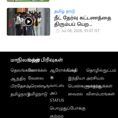
தமிழ் நாடு
நீட் தேர்வு கட்டணத்தை
திரும்பப் பெற
விண்ணப்பிக்கும்
Jul 08, 2026, 01:07 IST
அவகாசம் நீட்டிப்பு
மாநிலங்கள்
மற்ற பிரிவுகள்
தெலங்கானா
லோக்கல்
ஆரோக்கியம்
பக்தி
தொழில்நுட்பம்
வேலை
🌟
இந்தியா
அரசியல்
ஆந்திர
வாட்ஸ்
பிரதேசம்
டிரெண்டிங்
பெண்களுக்காக
வாழ்த்துக்கள்
அப்
தமிழ்நாடு
வைரல்
விளம்பரங்கள்
தமிழ்நாடு
STATUS
பொழுதுப்போக்கு
குற்றம்