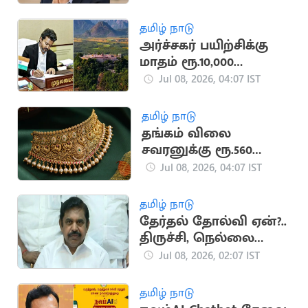
தமிழ் நாடு
அர்ச்சகர் பயிற்சிக்கு
மாதம் ரூ.10,000
ஊக்கத்தொகை..
Jul 08, 2026, 04:07 IST
தமிழக அரசு
தமிழ் நாடு
தங்கம் விலை
சவரனுக்கு ரூ.560
குறைவு
Jul 08, 2026, 04:07 IST
தமிழ் நாடு
தேர்தல் தோல்வி ஏன்?..
திருச்சி, நெல்லை
நிர்வாகிகளிடம்
Jul 08, 2026, 02:07 IST
இபிஎஸ் இன்று
ஆலோசனை
தமிழ் நாடு