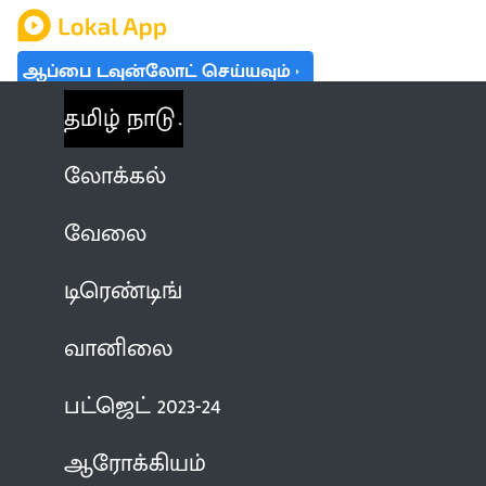
ஆப்பை டவுன்லோட் செய்யவும்
தமிழ் நாடு
லோக்கல்
வேலை
டிரெண்டிங்
வானிலை
பட்ஜெட் 2023-24
ஆரோக்கியம்