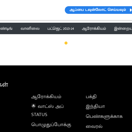
ஆப்பை டவுன்லோட் செய்யவும்
ெண்டிங்
வானிலை
பட்ஜெட் 2023-24
ஆரோக்கியம்
இன்றைய 
கள்
ஆரோக்கியம்
பக்தி
🌟 வாட்ஸ் அப்
இந்தியா
STATUS
பெண்களுக்காக
பொழுதுப்போக்கு
வைரல்