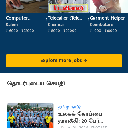
Computer
Telecaller (Tele
Garment Helper
Operator
Sales)
Salem
Chennai
Coimbatore
₹16000 - ₹22000
₹18000 - ₹20000
₹11000 - ₹18000
Explore more jobs
தொடர்புடைய செய்தி
தமிழ் நாடு
உலகக் கோப்பை
ஹாக்கி: 20 பேர்
கொண்ட இந்திய
Jul 21, 2026, 17:07 IST