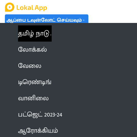
ஆப்பை டவுன்லோட் செய்யவும்
தமிழ் நாடு
லோக்கல்
வேலை
டிரெண்டிங்
வானிலை
பட்ஜெட் 2023-24
ஆரோக்கியம்