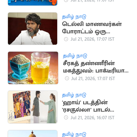
அணி அறிவிப்பு
தமிழ் நாடு
டெல்லி மாணவர்கள்
போராட்டம் ஒரு
தலைமுறையின்
Jul 21, 2026, 17:07 IST
ஒட்டுமொத்த கோபம்:
பா.ரஞ்சித்
தமிழ் நாடு
சீரகத் தண்ணீரின்
மகத்துவம்: பாக்டீரியா
தொற்று முதல் இதய
Jul 21, 2026, 17:07 IST
பாதுகாப்பு வரை
தமிழ் நாடு
'ஹாய்' படத்தின்
'ரசகுல்லா' பாடல்
நாளை வெளியீடு
Jul 21, 2026, 16:07 IST
தமிழ் நாடு