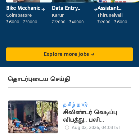
Bike Mechanic
Data Entry
Assistant
Operator
Manager
Coimbatore
Karur
Thirunelveli
₹15000 - ₹30000
₹22000 - ₹40000
₹12000 - ₹15000
Explore more jobs
தொடர்புடைய செய்தி
தமிழ் நாடு
சிலிண்டர் வெடிப்பு
விபத்து.. பலி
எண்ணிக்கை 3 ஆக
Aug 02, 2026, 04:08 IST
உயர்வு