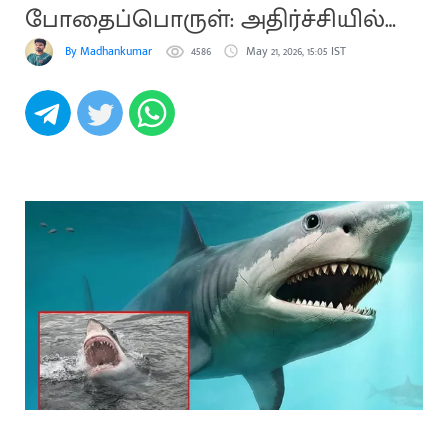
போதைப்பொருள்: அதிர்ச்சியில்
ஆராய்ச்சியாளர்கள்
By Madhankumar
4586
May 21, 2026, 15:05 IST