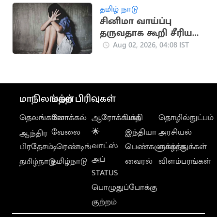
தமிழ் நாடு
சினிமா வாய்ப்பு
தருவதாக கூறி சீரியல்
நடிகைக்கு பாலியல்
Aug 02, 2026, 04:08 IST
கொடுமை
மாநிலங்கள்
மற்ற பிரிவுகள்
தெலங்கானா
லோக்கல்
ஆரோக்கியம்
பக்தி
தொழில்நுட்பம்
வேலை
🌟
இந்தியா
அரசியல்
ஆந்திர
வாட்ஸ்
பிரதேசம்
டிரெண்டிங்
பெண்களுக்காக
வாழ்த்துக்கள்
அப்
தமிழ்நாடு
வைரல்
விளம்பரங்கள்
தமிழ்நாடு
STATUS
பொழுதுப்போக்கு
குற்றம்