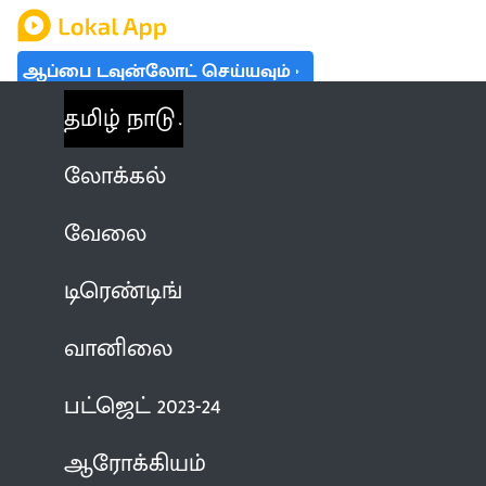
ஆப்பை டவுன்லோட் செய்யவும்
தமிழ் நாடு
லோக்கல்
வேலை
டிரெண்டிங்
வானிலை
பட்ஜெட் 2023-24
ஆரோக்கியம்