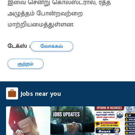
இவை சென்று கொலஸ்ட்ரால், ரத்த
அழுத்தம் போன்றவற்றை
மாற்றியமைத்துள்ளன.
டேக்ஸ் :
லோக்கல்
குற்றம்
Jobs near you